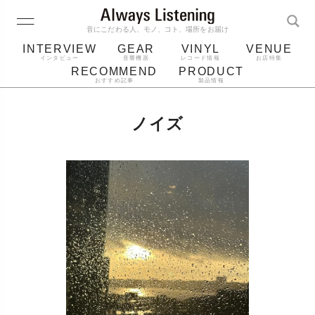
音にこだわる人、モノ、コト、場所をお届け
INTERVIEW
GEAR
VINYL
VENUE
インタビュー
音響機器
レコード情報
お店特集
RECOMMEND
PRODUCT
おすすめ記事
製品情報
レコード
プレーヤー
音質
スピーカー
ノイズ
ジャケット
bluetooth
アルバム
レコード針