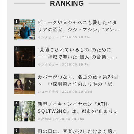
RANKING
ビョークやヌジャベスも愛したイタ
1
リアの至宝、ジジ・マシン。“アンビ
エントの巨匠”が明かす創作の原点
インタビュー
｜
2026.05.28 Thu
と、「動き」に満ちた最新作の背景
“見過ごされているもの“のために
2
――神域で響いた“個人“の音楽。冥
丁の『赤城 夜神楽』をレポート
インタビュー
｜
2026.06.19 Fri
カバーがつなぐ、名曲の旅＜第23回
3
＞ 中森明菜と竹内まりやの「駅」
レコード情報
｜
2026.05.20 Wed
新型ノイキャンイヤホン『ATH-
4
SQ1TW2NC』は、都市の“止まり
木”になり得るーシンガーソングライ
製品情報
｜
2026.04.30 Thu
ター浮（Buoy）
雨の日に、音楽が少しだけよく聴こ
5