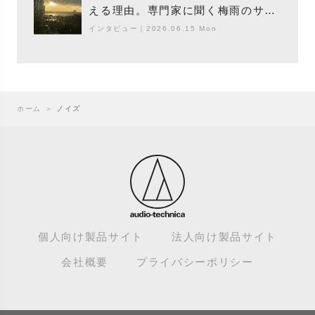
える理由。専門家に聞く梅雨のサウ
ンドスケープ
インタビュー
｜
2026.06.15 Mon
ホーム
＞
ノイズ
個人向け製品サイト
法人向け製品サイト
会社概要
プライバシーポリシー