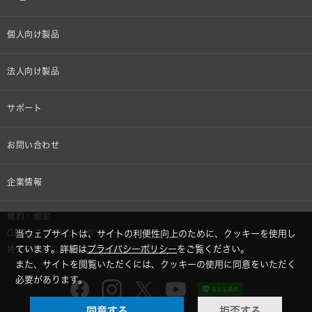
個人向け製品
オンラインストア限定
法人向け製品
ヘッドホン
設備音響機器
サポート
イヤホン
カラオケ機器製品
個人向け製品サポート
お問い合わせ
マイクロホン
産業用クリーニング製品
法人向け製品サポート
その他、メディア 取材関連等のお問い合わせ
企業情報
アナログ
OEM/ODM
Global Support
株式会社オーディオテクニカ
規約・規定
AVアクセサリー
半導体レーザー応用製品
GDPRプライバシーポリシー
当ウェブサイトは、サイトの利便性向上のために、クッキーを使用し
採用情報
ています。詳細は
プライバシーポリシー
をご覧ください。
特定商取引に関する法律に基づく表示
車載製品
また、サイトを閲覧いただくには、クッキーの使用に同意をいただく
GLOBAL-オーディオテクニカ
必要があります。
部品/付属品
同意する
拒否する
audio-technica MIMIO