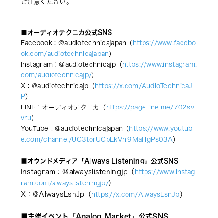
ご注意ください。
■オーディオテクニカ公式SNS
Facebook：@audiotechnicajapan（
https://www.facebo
ok.com/audiotechnicajapan
）
Instagram：@audiotechnicajp（
https://www.instagram.
com/audiotechnicajp/
）
X：@audiotechnicajp（
https://x.com/AudioTechnicaJ
P
）
LINE：オーディオテクニカ（
https://page.line.me/702sv
vru
）
YouTube：@audiotechnicajapan（
https://www.youtub
e.com/channel/UC3torUCpLkVhl9MaHgPs03A
）
■オウンドメディア「Always Listening」公式SNS
Instagram：
@alwayslisteningjp（
https://www.instag
）
ram.com/alwayslisteningjp/
X：
@AlwaysLsnJp（
）
https://x.com/AlwaysLsnJp
■主催イベント「Analog Market」公式SNS