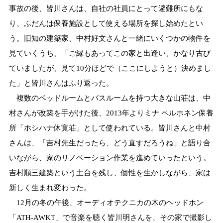
事故の後、皆川さんは、自社の社員にとって避難所にもな
り、ふだんは保養施設として使える場所を探し始めたとい
う。旧知の建築家、中村好文さんと一緒にいくつかの物件を
見ていくうち、「ご縁もあってこの家と出逢い、かなり古び
ていましたが、見て10分ほどで（ここにしようと）決めまし
た」と皆川さんはふり返った。
複数のベッドルームとバスルームを持つ大きな山荘は、中
村さんが改築を手がけた後、2013年よりミナ ペルホネン保養
所「ホシハナ休寛荘」として使われている。皆川さんと中村
さんは、「吉村先生だったら、どう直すだろうね」と語り合
いながら、家のリノベーション作業を進めていったという。
吉村順三建築という土台を残し、個性を生かしながら、家は
新しく生まれ変わった。
12月の冬の午後、オーディオテクニカの木のヘッドホン
「ATH-AWKT」で音楽を聴く皆川明さんを、その家で撮影し