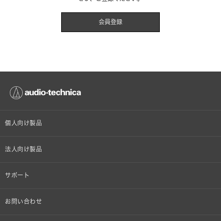
会員登録
個人向け製品
オンラインストア限定
法人向け製品
ヘッドホン
設備音響機器
サポート
イヤホン
カラオケ機器製品
個人向け製品サポート
お問い合わせ
マイクロホン
産業用クリーニング製品