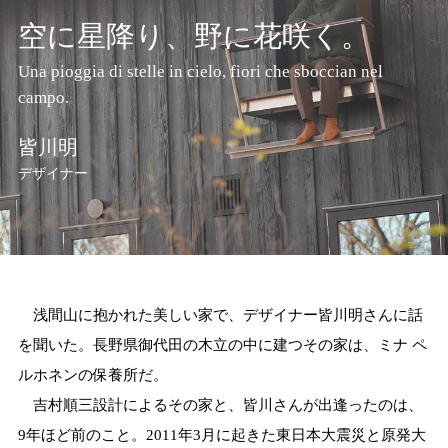
空に星降り、野に花咲く。
Una pioggia di stelle in cielo, fiori che sboccian nel
campo.
皆川明
デザイナー
浅間山に抱かれた美しい家で、デザイナー皆川明さんに話
を聞いた。長野県御代田の木立の中に建つその家は、ミナ ペ
ルホネンの保養所だ。
吉村順三設計によるその家と、皆川さんが出逢ったのは、
9年ほど前のこと。2011年3月に起きた東日本大震災と原発大