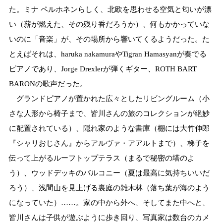
た。ミナ ペルホネンらしく、北欧を思わせる空気と匂いが漂
い（薪が燃えた、その残り香だろうか）、何もかかっていな
いのに「音楽」が、その場所から響いてくるようだった。た
とえばそれは、haruka nakamuraやTigran Hamasyanが奏でる
ピアノであり、Jorge Drexlerが弾くギター、ROTH BART
BARONの歌声だった。
グランドピアノが置かれた広々としたリビングルーム（小
さな人形から椅子まで、皆川さんの旅のコレクションが絶妙
に配置されている）、隠れ家のような書庫（棚には大竹伸郎
『シャリおじさん』からアルヴァ・アアルトまで）、梯子を
伝って上がるルーフトップテラス（まるで秘密の塔のよ
う）、ウッドデッキのバルコニー（夏は最高に気持ちいいだ
ろう）、浅間山を見上げる裏庭の雑木林（落ち葉が海のよう
になっていた）……。家の中から外へ、そしてまた中へと、
皆川さんは子供が遊ぶように歩き回り、写真家は数台のカメ