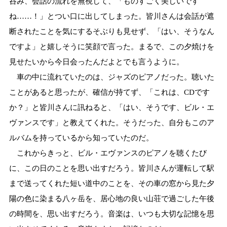
呑み、会話の流れを無視して、「ものすごく美しいです
ね……！」とつい口に出してしまった。皆川さんは会話が遮
断されたことを気にするそぶりも見せず、「はい、そうなん
ですよ」と嬉しそうに笑顔で言った。まるで、この夕焼けを
見せたいから今日会ったんだよとでも言うように。
車の中に流れていたのは、ジャズのピアノだった。聴いた
ことがあると思ったが、確信が持てず、「これは、CDです
か？」と皆川さんに訊ねると、「はい、そうです、ビル・エ
ヴァンスです」と教えてくれた。そうだった、自分もこのア
ルバムを持っているから知っていたのだ。
これからきっと、ビル・エヴァンスのピアノを聴くたび
に、この日のことを思い出すだろう。皆川さんが運転して駅
まで送ってくれた短い道中のことを、その車の窓から見た夕
陽の色に染まる八ヶ岳を、居心地の良い山荘で過ごした午後
の時間を、思い出すだろう。音楽は、いつも大切な記憶を思