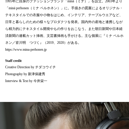
1995年に自身のファッションブランド「minä（ミナ）」を設立。2003年より
「minä perhonen（ミナ ペルホネン）」に。手描きの図案によるオリジナル・
テキスタイルでの衣服や小物をはじめ、インテリア、テーブルウエアなど、
日常と暮らしのための様々なプロダクツを発表。国内外の産地と連携しなが
ら精力的にテキスタイル開発やもの作りをおこなう。また朝日新聞や日本経
済新聞の連載カット挿画、文芸書挿画も手がける。主な個展に『ミナ ペルホ
ネン／皆川明 つづく』（2019、2020）がある。
https://www.mina-perhonen.jp
Staff credit
Creative Direction by チダコウイチ
Photography by 新津保建秀
Interview & Text by 今井栄一