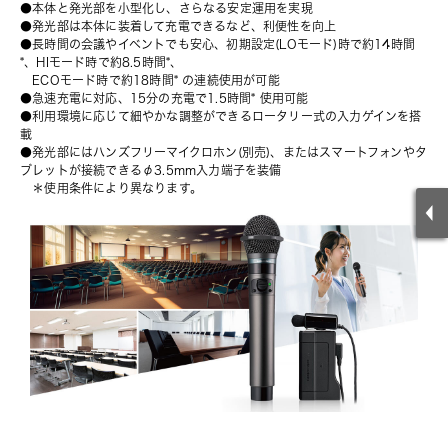
●本体と発光部を小型化し、さらなる安定運用を実現
●発光部は本体に装着して充電できるなど、利便性を向上
●長時間の会議やイベントでも安心、初期設定(LOモード)時で約14時間
*、HIモード時で約8.5時間*、
　ECOモード時で約18時間* の連続使用が可能
●急速充電に対応、15分の充電で1.5時間* 使用可能
●利用環境に応じて細やかな調整ができるロータリー式の入力ゲインを搭
載
●発光部にはハンズフリーマイクロホン(別売)、またはスマートフォンやタ
ブレットが接続できるφ3.5mm入力端子を装備
　＊使用条件により異なります。