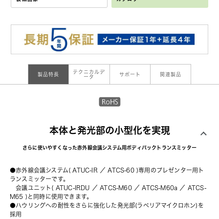
テクニカルデ
製品特長
サポート
関連製品
ータ
本体と発光部の小型化を実現
さらに使いやすくなった赤外線会議システム用ボディパックトランスミッター
●赤外線会議システム( ATUC-IR ／ ATCS-60 )専用のプレゼンター用ト
ランスミッターです。
　会議ユニット(
 ATUC-IRDU
 ／
 ATCS-M60
 ／
 ATCS-M60a
 ／
 ATCS-
M65
 )と同時に使用できます。
●ハウリングへの耐性をさらに強化した発光部(ラベリアマイクロホン)を
採用