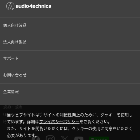
個人向け製品
オンラインストア限定
法人向け製品
ヘッドホン
設備音響機器
サポート
イヤホン
カラオケ機器製品
個人向け製品サポート
お問い合わせ
マイクロホン
産業用クリーニング製品
法人向け製品サポート
その他、メディア 取材関連等のお問い合わせ
企業情報
アナログ
OEM/ODM
Global Support
株式会社オーディオテクニカ
規約・規定
AVアクセサリー
半導体レーザー応用製品
GDPRプライバシーポリシー
当ウェブサイトは、サイトの利便性向上のために、クッキーを使用し
採用情報
ています。詳細は
プライバシーポリシー
をご覧ください。
特定商取引に関する法律に基づく表示
車載製品
また、サイトを閲覧いただくには、クッキーの使用に同意をいただく
GLOBAL-オーディオテクニカ
必要があります。
部品/付属品