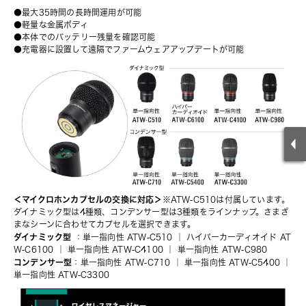
●最大35時間の長時間運用が可能
●軽量な金属ボディ
●本体でのバッテリー残量を確認可能
●充電器に設置して遠隔でファームウェアアップデートが可能
＜マイクロホンカプセルの交換に対応＞
※ATW-C510は付属しています。
ダイナミック型は4種類、コンデンサー型は3種類をラインナップ。さまざ
まなシーンに合わせてカプセルを選択できます。
ダイナミック型
 ：
単一指向性 ATW-C510
 ｜ 
ハイパーカーディオイド AT
W-C6100
 ｜ 
単一指向性 ATW-C4100
 ｜ 
単一指向性 ATW-C980
コンデンサー型
：
単一指向性 ATW-C710
 ｜ 
単一指向性 ATW-C5400
 ｜ 
単一指向性 ATW-C3300