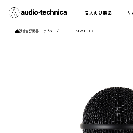
個人向け製品
サ
設備音響機器 トップページ
ATW-C510