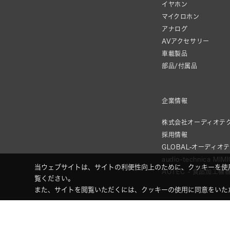
イヤホン
マイクロホン
アナログ
AVアクセサリー
車載製品
部品/付属品
企業情報
株式会社オーディオテ
採用情報
GLOBAL-オーディオ
audio-technica MIM
当ウェブサイトは、サイトの利便性向上のために、クッキーを使
AUTEC - 食品加工機
覧ください。
また、サイトを閲覧いただくには、クッキーの使用に同意をいた