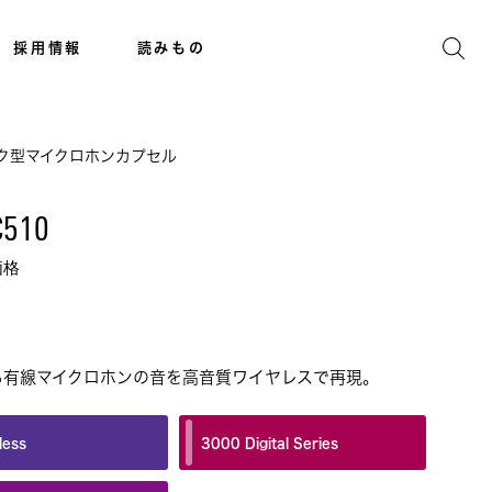
採用情報
読みもの
ク型マイクロホンカプセル
C510
価格
る有線マイクロホンの音を高音質ワイヤレスで再現。
less
3000 Digital Series