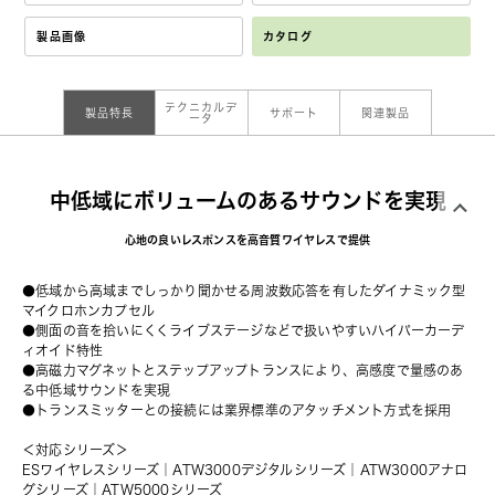
製品画像
カタログ
テクニカルデ
製品特長
サポート
関連製品
ータ
中低域にボリュームのあるサウンドを実現
心地の良いレスポンスを高音質ワイヤレスで提供
●低域から高域までしっかり聞かせる周波数応答を有したダイナミック型
マイクロホンカプセル
●側面の音を拾いにくくライブステージなどで扱いやすいハイパーカーデ
ィオイド特性
●高磁力マグネットとステップアップトランスにより、高感度で量感のあ
る中低域サウンドを実現
●トランスミッターとの接続には業界標準のアタッチメント方式を採用
＜対応シリーズ＞
ESワイヤレスシリーズ
｜
ATW3000デジタルシリーズ
｜ATW3000アナロ
グシリーズ｜ATW5000シリーズ