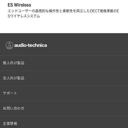
ES Wireless
エンドユーザーの直感的な操作性と柔軟性を両立したDECT規格準拠のE
Sワイヤレスシステム
個人向け製品
オンラインストア限定
法人向け製品
ヘッドホン
設備音響機器
サポート
イヤホン
カラオケ機器製品
個人向け製品サポート
お問い合わせ
マイクロホン
産業用クリーニング製品
法人向け製品サポート
その他、メディア 取材関連等のお問い合わせ
企業情報