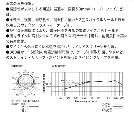
演者の声を強調。
●視認性が求められる用途に最適な、直径5.3mmのロープロファイル設
計。
●柔軟性、強度、耐摩耗性、耐湿性に優れた2重スパイラルシールド線を
採用したウレタンエラストマーケーブル。
●堅牢な金属構造により、電子回路を外部の電磁ノイズからシールド。
●信号ラインに高耐久性のCuSn(銅とスズ)合金を採用し、耐腐食性を高め
て長寿命化。
●マイクから外れにくい構造を採用したウインドスクリーンを付属。
●360度かつ16段階の角度調整が可能で、ケーブルが取り回しやすい2つ
のストレイン・リリーフ・ポイントを設けたタイピンクリップを付属。