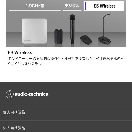
ES Wireless
エンドユーザーの直感的な操作性と柔軟性を両立したDECT規格準拠のE
Sワイヤレスシステム
個人向け製品
オンラインストア限定
法人向け製品