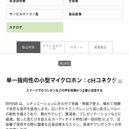
取扱説明書
仕様書
サービスパーツ一覧
製品画像
カタログ
テクニカルデ
製品特長
サポート
関連製品
ータ
単一指向性の小型マイクロホン：cHコネクター
ステージでのプレゼンなどの声を明瞭かつ正確に収音する
BP898 は、シチュエーションに合わせて有線・無線で使え、極めて明瞭
で自然な音声を提供します。広いダイナミックレンジと高い音圧レベルへ
の耐性を備えており、舞台やテレビ、講演者、プレゼンテーションなどに
最適。狙った音だけを捉えるカーディオイド特性(単一指向性)により、近
距離で使用する際に顕著な近接効果をもたらし、演者やプレゼンターの声