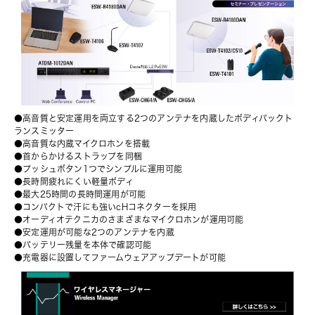
●高音質と安定運用を両立する2つのアンテナを内蔵したボディパックト
ランスミッター
●高音質な内蔵マイクロホンを搭載
●首からかけるストラップを同梱
●プッシュボタン1つでシンプルに運用可能
●長時間疲れにくい軽量ボディ
●最大25時間の長時間運用が可能
●コンパクトで汗にも強いcHコネクターを採用
●オーディオテクニカのさまざまなマイクロホンが運用可能
●安定運用が可能な2つのアンテナを内蔵
●バッテリー残量を本体で確認可能
●充電器に設置してファームウェアアップデートが可能