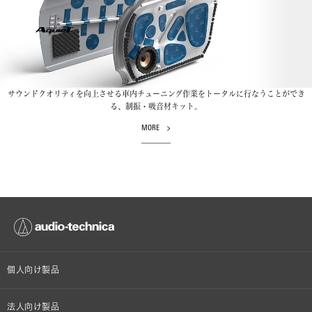
サウンドクオリティを向上させる車内チューニング作業をトータルに行なうことができ
る、制振・吸音材キット。
MORE
個人向け製品
オンラインストア限定
法人向け製品