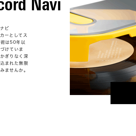
cord Navi
ナビ
カーとしてス
術は50年以
つづけていま
、かぎりなく深
み込まれた無限
てみませんか。