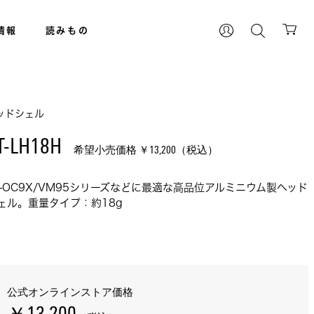
情報
読みもの
ッドシェル
T-LH18H 
希望小売価格 ￥
13,200
（税込）
T-OC9X/VM95シリーズなどに最適な高品位アルミニウム製ヘッド
ェル。重量タイプ：約18g
公式オンラインストア価格