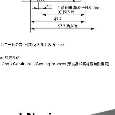
るレコードの音〜選び方と楽しみ方〜
 >>
per(無酸素銅)
y Ohno Continuous Casting process(単結晶状高純度無酸素銅)