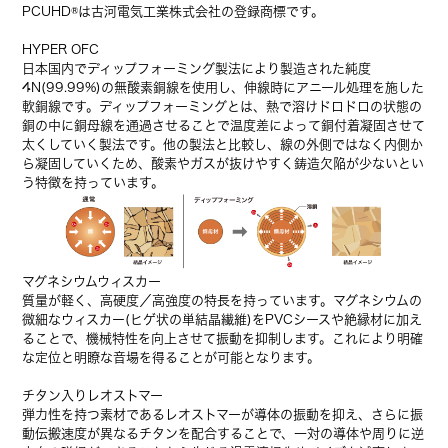
PCUHD®は古河電気工業株式会社の登録商標です。
HYPER OFC
日本国内でディップフォーミング製法により製造された純度
4N(99.99%)の無酸素銅線を使用し、伸線時にアニール処理を施した
軟銅線です。ディップフォーミングとは、熱で溶けドロドロの状態の
銅の中に銅母線を通過させることで温度差によって銅付着凝固させて
太くしていく製法です。他の製法と比較し、線の外側ではなく内側か
ら凝固していくため、酸素やガスが抜けやすく鋳造欠陥が少ないとい
う特徴を持っています。
マグネシウムウィスカー
質量が軽く、高硬度／高強度の特長を持っています。マグネシウムの
微細なウィスカー(ヒゲ状の単結晶繊維)をPVCシースや絶縁材に加え
ることで、機械特性を向上させて振動を抑制します。これにより明確
な定位と明瞭な音場を得ることが可能となります。
チタン入りレオストマー
弾力性を持つ素材であるレオストマーが導体の振動を抑え、さらに振
動伝搬速度が異なるチタンを配合することで、一対の導体や周りに逆