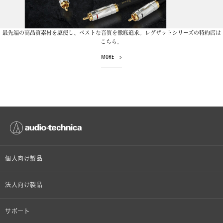
最先端の高品質素材を駆使し、ベストな音質を徹底追求。レグザットシリーズの特約店は
こちら。
MORE
個人向け製品
オンラインストア限定
法人向け製品
ヘッドホン
設備音響機器
サポート