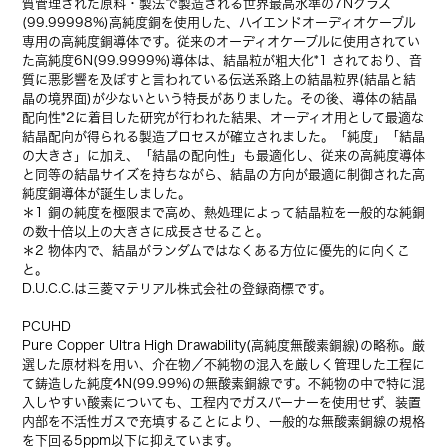
質管理された原料・製法で製造される世界最高水準の7Nクラス
(99.99998%)高純度銅を使用した、ハイエンドオーディオケーブル
専用の高純度銅導体です。従来のオーディオケーブルに使用されてい
た高純度6N(99.9999%)導体は、結晶粒が粗大化*1 されており、音
質に悪影響を及ぼすと言われている伝送系路上の結晶粒界(結晶と結
晶の境界面)が少ないという特長がありました。その後、導体の結晶
配向性*2に着目した研究が行われた結果、オーディオ用として最適な
結晶配向が得られる製造プロセスが確立されました。「純度」「結晶
の大きさ」に加え、「結晶の配向性」も最適化し、従来の高純度導体
と同等の結晶サイズを持ちながら、結晶の方向が最適に制御された高
純度銅導体が誕生しました。
＊1 銅の純度を極限まで高め、熱処理によって結晶粒を一般的な純銅
の数十倍以上の大きさに成長させること。
＊2 物体内で、結晶がランダムではなくある方位に優先的に向くこ
と。
D.U.C.C.は三菱マテリアル株式会社の登録商標です。
PCUHD
Pure Copper Ultra High Drawability(高純度無酸素銅線)の略称。厳
選した原材料を用い、介在物／不純物の混入を厳しく管理した工程に
て鋳造した純度4N(99.99%)の無酸素銅線です。不純物の中で特に混
入しやすい酸素についても、工程内でガスバーナーを使用せず、装置
内部を不活性ガスで充填することにより、一般的な無酸素銅線の規格
を下回る5ppm以下に抑えています。