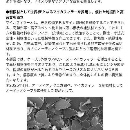
より明確になり、ノイズの少ないクリアな音質を実現します。
●制振材として世界初*となるマイカフィラーを採用し、優れた制振性と高
音質を両立
マイカフィラーとは、天然鉱物であるマイカ(雲母)を粉砕することで得られ
る、高弾性率・高アスペクト比を持つ薄い板状の補強材であり、これをゴ
ムや樹脂材料などにフィラー(充填剤)として添加することで、剛性・寸法安
定性・制振性といった機械特性を向上できます。また、耐熱性・絶縁性も
高いため、自動車業界、建築業界などでも使用される非常に安全性の高い
材料であり、まさにオーディオケーブル製品にとって理想的な制振材料で
す。
本製品では、ケーブル外側のPVCシースにマイカフィラーを添加すること
で高い制振性を付与させており、これにより高域/低域ともにレンジが広が
り、低域の量感が出るためドラムやベースのリズムにメリハリがつきま
す。また、解像度の上昇により音像が定まり、全体的にキレの良い音質傾
向になります。
＊2025年1月、オーディオテクニカ調べ。マイカフィラーを制振材として
オーディオケーブルに使用した製品として。