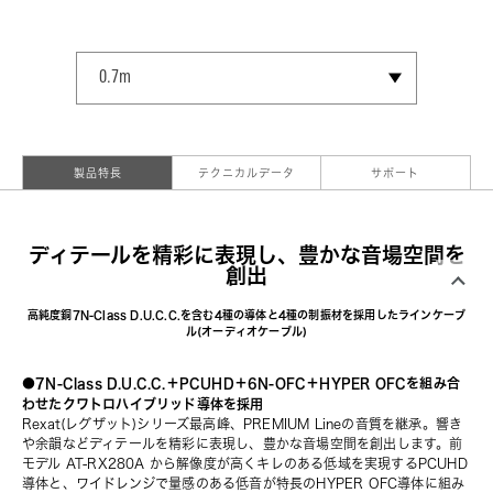
SELECT SIZE
0.7m
1.3m
2.0m
3.0m
4.0m
5.0m
6.0m
製品特長
テクニカルデータ
サポート
ディテールを精彩に表現し、豊かな音場空間を
創出
高純度銅7N-Class D.U.C.C.を含む4種の導体と4種の制振材を採用したラインケーブ
ル(オーディオケーブル)
●7N-Class D.U.C.C.＋PCUHD＋6N-OFC＋HYPER OFCを組み合
わせたクワトロハイブリッド導体を採用
Rexat(レグザット)シリーズ最高峰、PREMIUM Lineの音質を継承。響き
や余韻などディテールを精彩に表現し、豊かな音場空間を創出します。前
モデル AT-RX280A から解像度が高くキレのある低域を実現するPCUHD
導体と、ワイドレンジで量感のある低音が特長のHYPER OFC導体に組み