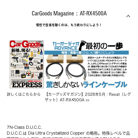
CarGoods Magazine：AT-RX4500A
惰性で音楽を聴くのは、もう終わりにしよう！
詳しくはこちらから　
【カーグッズマガジン】2026年5月：Rexat（レグ
ザット）AT-RX4500A
 >>　
7N-Class D.U.C.C.
D.U.C.C.は Dia Ultra Crystallized Copper の略称。特殊レベルで品