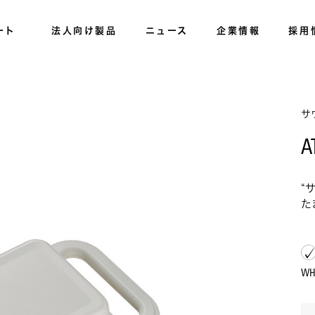
ート
法人向け製品
ニュース
企業情報
採用
サ
A
“
た
W