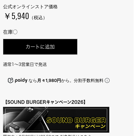
公式オンラインストア価格
￥5,940
（税込）
在庫○
カートに追加
通常1～3営業日で発送
なら
月々1,980円
から。分割手数料無料
【SOUND BURGERキャンペーン2026】