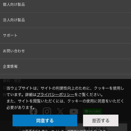
個人向け製品
オンラインストア限定
法人向け製品
ヘッドホン
設備音響機器
サポート
イヤホン
カラオケ機器製品
個人向け製品サポート
お問い合わせ
マイクロホン
産業用クリーニング製品
法人向け製品サポート
その他、メディア 取材関連等のお問い合わせ
企業情報
アナログ
OEM/ODM
Global Support
株式会社オーディオテクニカ
規約・規定
AVアクセサリー
半導体レーザー応用製品
当ウェブサイトは、サイトの利便性向上のために、クッキーを使用し
GDPRプライバシーポリシー
採用情報
ています。詳細は
プライバシーポリシー
をご覧ください。
特定商取引に関する法律に基づく表示
車載製品
また、サイトを閲覧いただくには、クッキーの使用に同意をいただく
必要があります。
GLOBAL-オーディオテクニカ
部品/付属品
同意する
拒否する
audio-technica MIMIO
公式オンラインストア価格
購入はこちら
© 2026 Audio-Technica Corporation. All rights reserved.