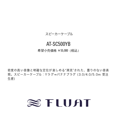
スピーカーケーブル
AT-SC500YB 
希望小売価格 ￥
55,000
（税込）
密度の高い音像と明確な定位が楽しめる“清流”された、曇りのない音表
現。スピーカーケーブル：Yラグ⇒バナナプラグ (3.0/4.0/5.0m 受注
生産)