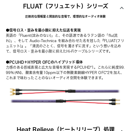
FLUAT（フリュエット）シリーズ
圧倒的な情報量と開放的な音場で、理想的なオーディオ体験
●信号ロス・歪みを最小限に抑えた伝送を実現
英語の「Fluent(淀みのない)」と、その語源であるラテン語の「flu(流
れ)」、そして Audio-Technica を組み合わせた名を冠した『FLUAT(フリ
ュエット)』。「清流のごとく、信号を濁さずに流す」という想いを込め
て、信号ロス・歪みを最小限に抑えたHi-Fiケーブルシリーズです。
●PCUHD＋HYPER OFCのハイブリッド導体
力感のある低域表現と広大な音場を実現するPCUHD*1。これらに純度99.
99％(4N)、酸素含有量10ppm以下の無酸素銅線HYPER OFC*2を加え、
これまで味わったことのないオーディオ空間を体験できます。
Heat Relieve（ヒートリリーブ）処理