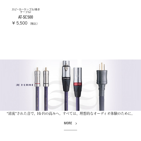
スピーカーケーブル(巻き
ケーブル)
AT-SC500
¥ 5,500
（税込）
“清流”された音で、Hi-Fiの高みへ。すべては、理想的なオーディオ体験のために。
MORE