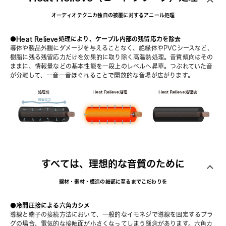
オーディオテクニカ独自の被覆に対するアニール処理
●Heat Relieve処理により、ケーブル内部の残留応力を除去
導体や製品外観にダメージを与えることなく、絶縁体やPVCシースなど、
樹脂に残る残留応力だけを効果的に取り除く高温熱処理。音質傾向はその
ままに、情報量などの基本性能を一段上のレベルへ昇華。つぶれていた音
が分離して、一音一音ほぐれることで開放的な音場が広がります。
すべては、理想的な音質のために
線材・素材・構造の細部に至るまでこだわりを
●冷間圧接による六角カシメ
導線と端子の接続方法において、一般的なイモネジで導線を固定するプラ
グの場合、電気的な接触面が小さくなってしまう懸念があります。六角カ