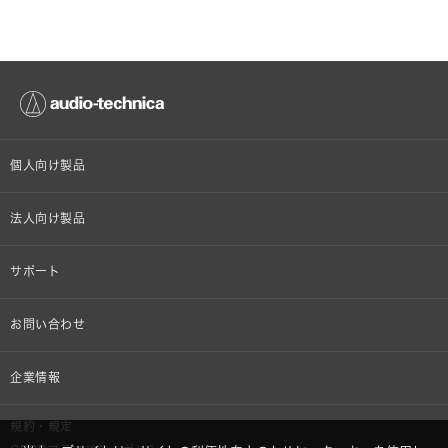
個人向け製品
オンラインストア限定
法人向け製品
ヘッドホン
設備音響機器
サポート
イヤホン
カラオケ機器製品
個人向け製品サポート
お問い合わせ
マイクロホン
産業用クリーニング製品
法人向け製品サポート
その他、メディア 取材関連等のお問い合わせ
企業情報
アナログ
OEM/ODM
Global Support
株式会社オーディオテクニカ
規約・規定
AVアクセサリー
半導体レーザー応用製品