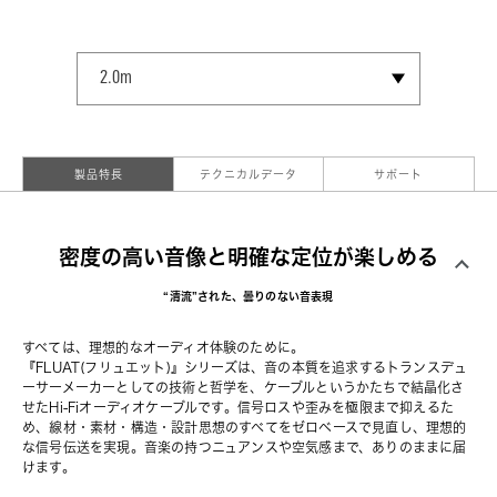
SELECT SIZE
2.0m
2.5m
3.0m *
4.0m *
5.0m *
製品特長
テクニカルデータ
サポート
密度の高い音像と明確な定位が楽しめる
“清流”された、曇りのない音表現
すべては、理想的なオーディオ体験のために。
『FLUAT(フリュエット)』シリーズは、音の本質を追求するトランスデュ
ーサーメーカーとしての技術と哲学を、ケーブルというかたちで結晶化さ
せたHi-Fiオーディオケーブルです。信号ロスや歪みを極限まで抑えるた
め、線材・素材・構造・設計思想のすべてをゼロベースで見直し、理想的
な信号伝送を実現。音楽の持つニュアンスや空気感まで、ありのままに届
けます。