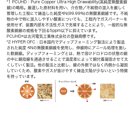
*1 PCUHD：Pure Copper Ultra High Drawability(高純度無酸素銅
線)の略称。厳選した原材料を用い、介在物／不純物の混入を厳しく
管理した工程にて鋳造した純度4N(99.99%)の無酸素銅線です。不純
物の中で特に混入しやすい酸素についても、工程内でガスバーナーを
使用せず、装置内部を不活性ガスで充填することにより、一般的な無
酸素銅線の規格を下回る5ppm以下に抑えています。
PCUHD®は古河電気工業株式会社の登録商標です。
*2 HYPER OFC：日本国内でディップフォーミング製法により製造
された純度 4Nの無酸素銅線を使用し、伸線時にアニール処理を施し
た軟銅線。ディップフォーミングとは、熱で溶けドロドロの状態の銅
の中に銅母線を通過させることで温度差によって銅付着凝固させて太
くしていく製法。他の製法と比較し、線の外側ではなく内側から凝固
していくため、酸素やガスが抜けやすく鋳造欠陥が少ないという特徴
を持っています。