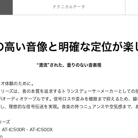
テクニカルデータ
の高い音像と明確な定位が楽
“清流”された、曇りのない音表現
ィオ体験のために。
)』シリーズは、音の本質を追求するトランスデューサーメーカーとして
-Fiオーディオケーブルです。信号ロスや歪みを極限まで抑えるため、
直し、理想的な信号伝送を実現。音楽の持つニュアンスや空気感まで、
リーズ
 
AT-IC500R
・
AT-IC500X
0