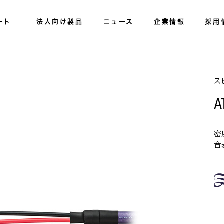
ート
法人向け製品
ニュース
企業情報
採用
ス
A
密
音