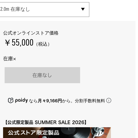
SELECT SIZE
2.0m
在庫なし
2.5m
3.0m *
4.0m *
5.0m *
公式オンラインストア価格
￥55,000
（税込）
在庫×
在庫なし
なら
月々9,166円
から。分割手数料無料
【公式限定製品 SUMMER SALE 2026】