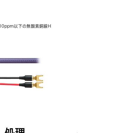
10ppm以下の無酸素銅線H
ブ）処理