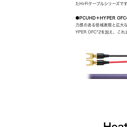
たHi-Fiケーブルシリーズで
●PCUHD＋HYPER O
力感のある低域表現と広大な音
YPER OFC*2を加え、
Hea