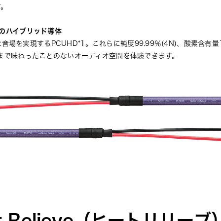
す。
FCのハイブリッド導体
場を実現するPCUHD*1。これらに純度99.99％(4N)、酸素含有量
これまで味わったことのないオーディオ空間を体験できます。
t Relieve（ヒートリリー