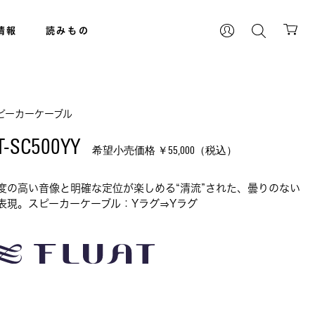
情報
読みもの
ピーカーケーブル
T-SC500YY 
希望小売価格 ￥
55,000
（税込）
度の高い音像と明確な定位が楽しめる“清流”された、曇りのない
表現。スピーカーケーブル：Yラグ⇒Yラグ 