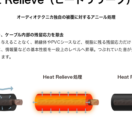
オーディオテクニカ独自の被覆に対するアニール処理
により、ケーブル内部の残留応力を除去
を与えることなく、絶縁体やPVCシースなど、樹脂に残る残留応力だ
に、情報量などの基本性能を一段上のレベルへ昇華。つぶれていた音が
ります。