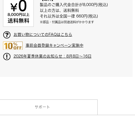
製品のご購入代金合計が8,000円(税込)
以上の方は、送料無料
それ以外は全国一律 660円(税込)
※部品・付属品は別途送料がかかります
お買い物についてのFAQはこちら
ハイパーカーディ
事前会員登録キャンペーン実施中
LRケーブル
クロホン
X3/3.0
2026年夏季休業のお知らせ：8月8日～16日
AT2040
製品詳細はこちら
製品詳細は
サポート