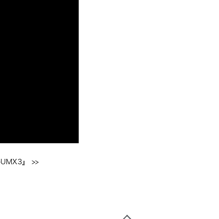
UMX3』
 >>