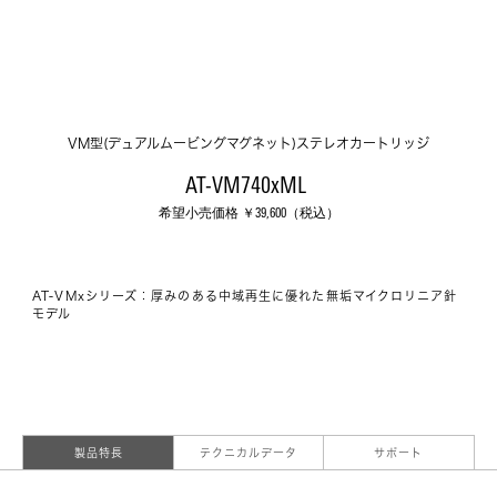
VM型(デュアルムービングマグネット)ステレオカートリッジ
AT-VM740xML 
希望小売価格 ￥
39,600
（税込）
AT-VMxシリーズ：厚みのある中域再生に優れた無垢マイクロリニア針
モデル
製品特長
テクニカルデータ
サポート