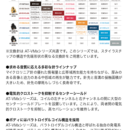
※交換針は AT-VMxシリーズ共通です。このシリーズでは、スタイラスチ
ップの構造や先端形状の異なる交換針をご用意しています。
●求める音質に応える多彩な針ラインナップ
マイクロリニア針の優れた情報量と広帯域再生能力を持ちながら、厚みの
ある音像と迫力のある中低域の再生が魅力です。針先と音溝の接触面積が
大きいため、針先の摩耗もしづらく長寿命です。
●電気的クロストークを抑制するセンターシールド
AT-VMxシリーズは、コイルの左チャンネルと右チャンネルの間に大型の
センターシールドプレートを設置しています。これにより、両者間の電気
的クロストークを抑制し、高セパレーションを維持します。
●ボディにはパラトロイダルコイル構造を採用
AT-VMxシリーズは、パラトロイダルコイル構造と呼ばれる独自の発電系