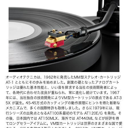
オーディオテクニカは、
1962年に発売したMM型ステレオ･カートリッジ 
AT-1
 とともにその歩みを始めました。創業の礎となったアナログカート
リッジは優れた基本性能と、いい音を探求する当社の技術開発者によっ
て、各時代に合わせた改良が重ねられ、常に進化し続けています。1967
年には、当社独自の技術開発によりVM型カートリッジの原点である AT-3
5X が誕生。45-45方式のカッティングの動作原理にヒントを得た斬新な
メカニズムで、多くの国際特許も取得しました。さらに1979年には、現
行シリーズの出発点となるAT100系最初のモデル AT120E/G を発売。そ
の後、日本国内では AT150MLX、海外では AT440ML などが好評を得
てロングセラーアイテムに。VM型カートリッジは世界のさまざまな国で愛