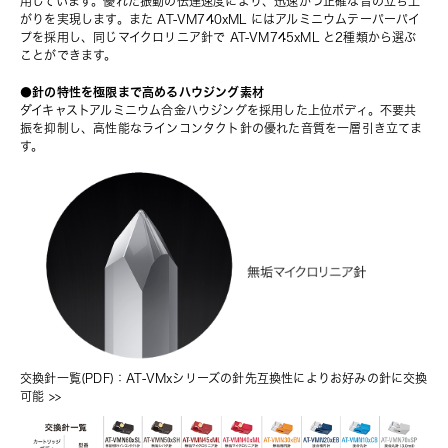
用しています。優れた振動の伝達速度により、迅速かつ正確な音の立ち上
がりを実現します。また AT-VM740xML にはアルミニウムテーパーパイ
プを採用し、同じマイクロリニア針で 
AT-VM745xML
 と2種類から選ぶ
ことができます。
●針の特性を極限まで高めるハウジング素材
ダイキャストアルミニウム合金ハウジングを採用した上位ボディ。不要共
振を抑制し、高性能なラインコンタクト針の優れた音質を一層引き立てま
す。
交換針一覧(PDF)：AT-VMxシリーズの針先互換性によりお好みの針に交換
可能
 >>