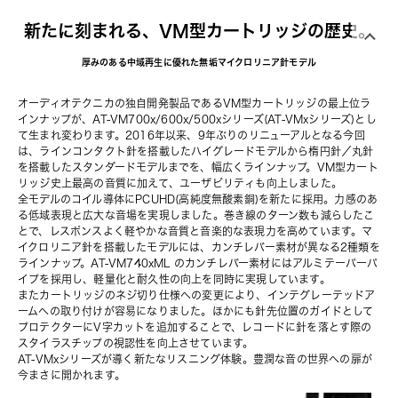
新たに刻まれる、VM型カートリッジの歴史。
厚みのある中域再生に優れた無垢マイクロリニア針モデル
オーディオテクニカの独自開発製品であるVM型カートリッジの最上位ラ
インナップが、AT-VM700x/600x/500xシリーズ(AT-VMxシリーズ)とし
て生まれ変わります。2016年以来、9年ぶりのリニューアルとなる今回
は、ラインコンタクト針を搭載したハイグレードモデルから楕円針／丸針
を搭載したスタンダードモデルまでを、幅広くラインナップ。VM型カート
リッジ史上最高の音質に加えて、ユーザビリティも向上しました。
全モデルのコイル導体にPCUHD(高純度無酸素銅)を新たに採用。力感のあ
る低域表現と広大な音場を実現しました。巻き線のターン数も減らしたこ
とで、レスポンスよく軽やかな音質と音楽的な表現力を高めています。マ
イクロリニア針を搭載したモデルには、カンチレバー素材が異なる2種類を
ラインナップ。AT-VM740xML のカンチレバー素材にはアルミテーパーパ
イプを採用し、軽量化と耐久性の向上を同時に実現しています。
またカートリッジのネジ切り仕様への変更により、インテグレーテッドア
ームへの取り付けが容易になりました。ほかにも針先位置のガイドとして
プロテクターにV字カットを追加することで、レコードに針を落とす際の
スタイラスチップの視認性を向上させています。
AT-VMxシリーズが導く新たなリスニング体験。豊潤な音の世界への扉が
今まさに開かれます。