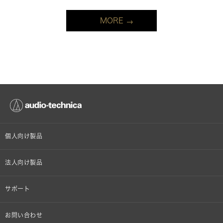
MORE
個人向け製品
オンラインストア限定
法人向け製品
ヘッドホン
設備音響機器
サポート
イヤホン
カラオケ機器製品
個人向け製品サポート
お問い合わせ