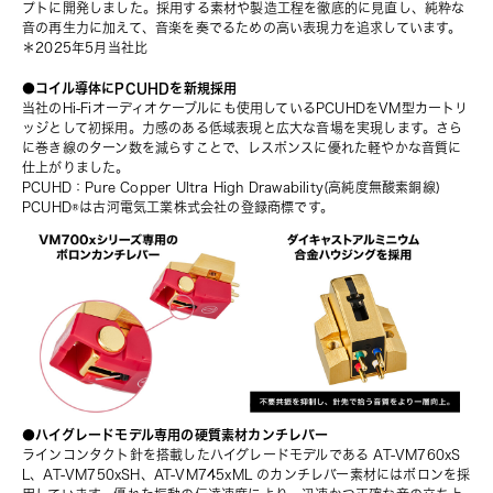
プトに開発しました。採用する素材や製造工程を徹底的に見直し、純粋な
音の再生力に加えて、音楽を奏でるための高い表現力を追求しています。
＊2025年5月当社比
●コイル導体にPCUHDを新規採用
当社のHi-Fiオーディオケーブルにも使用しているPCUHDをVM型カートリ
ッジとして初採用。力感のある低域表現と広大な音場を実現します。さら
に巻き線のターン数を減らすことで、レスポンスに優れた軽やかな音質に
仕上がりました。
PCUHD：Pure Copper Ultra High Drawability(高純度無酸素銅線)
PCUHD®は古河電気工業株式会社の登録商標です。
●ハイグレードモデル専用の硬質素材カンチレバー
ラインコンタクト針を搭載したハイグレードモデルである 
AT-VM760xS
L
、
AT-VM750xSH
、
AT-VM745xML
 のカンチレバー素材にはボロンを採