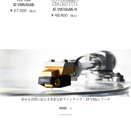
VM型 交換針
ヘッドシェル付VM型(デュ
アルムービングマグネッ
AT-VMN40xML
ト)ステレオカートリッジ
AT-VM740xML/H
¥ 27,500
（税込）
¥ 48,400
（税込）
求める音質に応える多彩な針ラインナップ：AT-VMxシリーズ
MORE