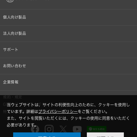
個人向け製品
オンラインストア限定
法人向け製品
ヘッドホン
設備音響機器
サポート
イヤホン
カラオケ機器製品
個人向け製品サポート
お問い合わせ
マイクロホン
産業用クリーニング製品
法人向け製品サポート
その他、メディア 取材関連等のお問い合わせ
企業情報
アナログ
OEM/ODM
Global Support
株式会社オーディオテクニカ
規約・規定
AVアクセサリー
半導体レーザー応用製品
GDPRプライバシーポリシー
当ウェブサイトは、サイトの利便性向上のために、クッキーを使用し
採用情報
ています。詳細は
プライバシーポリシー
をご覧ください。
特定商取引に関する法律に基づく表示
車載製品
また、サイトを閲覧いただくには、クッキーの使用に同意をいただく
GLOBAL-オーディオテクニカ
必要があります。
部品/付属品