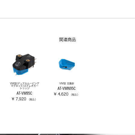
関連商品
VM型(デュアルムービング
VM型 交換針
マグネット)ステレオカー
AT-VMN95C
トリッジ
AT-VM95C
¥ 4,620
（税込）
¥ 7,920
（税込）