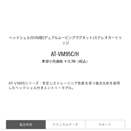
ヘッドシェル付VM型(デュアルムービングマグネット)ステレオカートリ
ッジ
AT-VM95C/H 
希望小売価格 ￥
12,760
（税込）
AT-VM95シリーズ：安定したトレーシング性能を持つ接合丸針を採用
したヘッドシェル付きエントリーモデル。
製品特長
テクニカルデータ
サポート