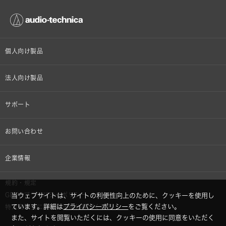
個人向け製品
オンラインストア限定
法人向け製品
ヘッドホン
設備音響機器
サポート
イヤホン
カラオケ機器製品
個人向け製品サポート
お問い合わせ
マイクロホン
産業用クリーニング製品
法人向け製品サポート
その他、メディア 取材関連等のお問い合わせ
企業情報
アナログ
OEM/ODM
Global Support
株式会社オーディオテクニカ
規約・規定
AVアクセサリー
半導体レーザー応用製品
当ウェブサイトは、サイトの利便性向上のために、クッキーを使用し
GDPRプライバシーポリシー
採用情報
ています。詳細は
プライバシーポリシー
をご覧ください。
特定商取引に関する法律に基づく表示
車載製品
また、サイトを閲覧いただくには、クッキーの使用に同意をいただく