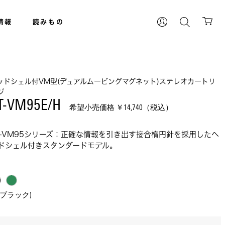
情報
読みもの
ッドシェル付VM型(デュアルムービングマグネット)ステレオカートリ
ジ
T-VM95E/H 
希望小売価格 ￥
14,740
（税込）
T-VM95シリーズ：正確な情報を引き出す接合楕円針を採用したヘ
ドシェル付きスタンダードモデル。
(ブラック) 