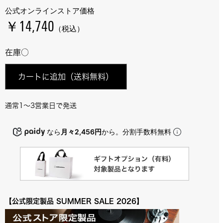
公式オンラインストア価格
￥14,740
（税込）
在庫○
カートに追加
（送料無料）
通常1～3営業日で発送
なら
月々2,456円
から。分割手数料無料
【公式限定製品 SUMMER SALE 2026】