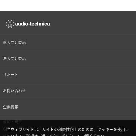
個人向け製品
オンラインストア限定
法人向け製品
ヘッドホン
設備音響機器
サポート
イヤホン
カラオケ機器製品
個人向け製品サポート
お問い合わせ
マイクロホン
産業用クリーニング製品
法人向け製品サポート
その他、メディア 取材関連等のお問い合わせ
企業情報
アナログ
OEM/ODM
Global Support
株式会社オーディオテクニカ
規約・規定
AVアクセサリー
半導体レーザー応用製品
GDPRプライバシーポリシー
当ウェブサイトは、サイトの利便性向上のために、クッキーを使用し
採用情報