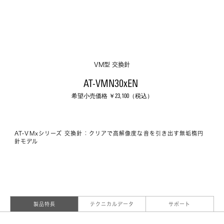
VM型 交換針
AT-VMN30xEN 
希望小売価格 ￥
23,100
（税込）
AT-VMxシリーズ 交換針：クリアで高解像度な音を引き出す無垢楕円
針モデル
製品特長
テクニカルデータ
サポート