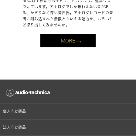
50年以上経た今も生きて、というより、進歩しつ
づけています。アナログでしか味わえない音があ
る、かぎりなく深い音世界。アナログレコードの音
溝に刻み込まれた無限ともいえる魅力を、もういち
ど探り出してみませんか。
MORE
個人向け製品
オンラインストア限定
法人向け製品