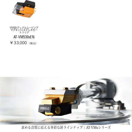
VM型(デュアルムービング
マグネット)ステレオカー
トリッジ
AT-VM530xEN
¥ 33,000
（税込）
求める音質に応える多彩な針ラインナップ：AT-VMxシリーズ