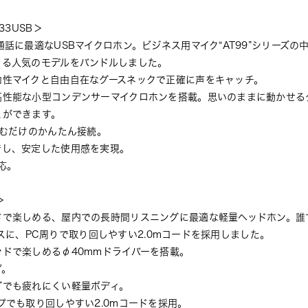
33USB
＞
通話に最適なUSBマイクロホン。ビジネス用マイク“AT99”シリーズの
きる人気のモデルをバンドルしました。
向性マイクと自由自在なグースネックで正確に声をキャッチ。
高性能な小型コンデンサーマイクロホンを搭載。思いのままに動かせる
とができます。
込むだけのかんたん接続。
着し、安定した使用感を実現。
対応。
＞
ドで楽しめる、屋内での長時間リスニングに最適な軽量ヘッドホン。誰
ースに、PC周りで取り回しやすい2.0mコードを採用しました。
ドで楽しめるφ40mmドライバーを搭載。
プ。
グでも疲れにくい軽量ボディ。
プでも取り回しやすい2.0mコードを採用。