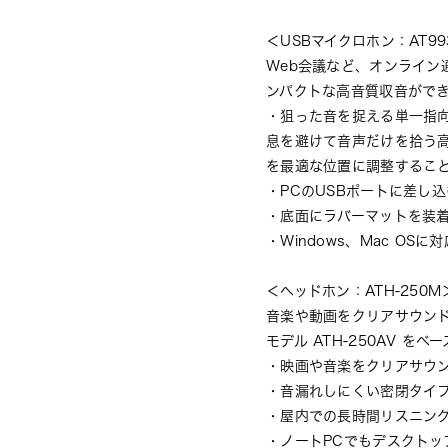
＜
USBマイクロホン：AT99
Web会議など、オンライン
ンパクトな高音質収音がで
・狙った音を捉える単一指
息を避けて音声だけを拾う
を最適な位置に調整するこ
・PCのUSBポートに差し
・底面にラバーマットを装
・Windows、Mac OSに
＜ヘッドホン：ATH-250M
音楽や動画をクリアサウン
モデル 
ATH-250AV
 をベ
・映画や音楽をクリアサウン
・音漏れしにくい密閉タイ
・屋内での長時間リスニン
・ノートPCでもデスクトッ