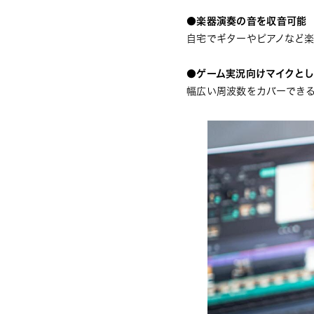
●楽器演奏の音を収音可能
自宅でギターやピアノなど
●ゲーム実況向けマイクと
幅広い周波数をカバーでき