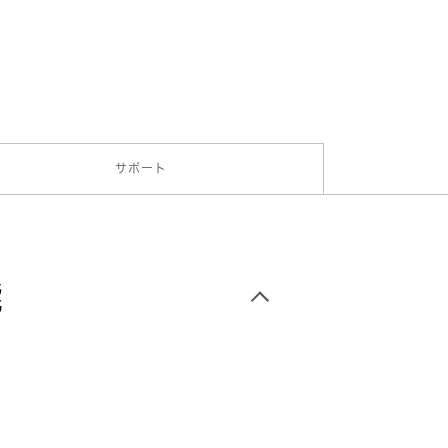
使用イメージ
サポート
能