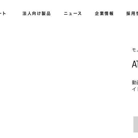
ート
法人向け製品
ニュース
企業情報
採用
モ
A
動
イ