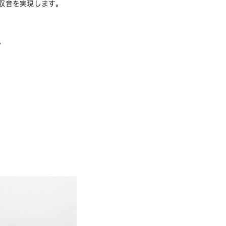
収音を実現します。
。