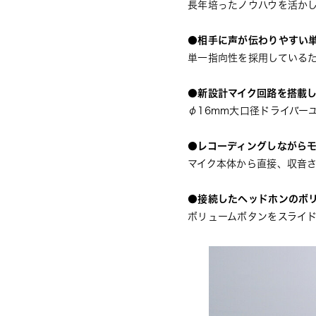
長年培ったノウハウを活か
●相手に声が伝わりやすい
単一指向性を採用している
●新設計マイク回路を搭載
φ16mm大口径ドライバー
●レコーディングしながら
マイク本体から直接、収音
●接続したヘッドホンのボ
ボリュームボタンをスライ