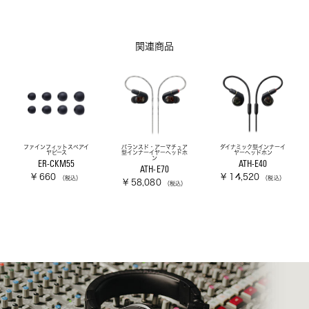
関連商品
ファインフィットスペアイ
バランスド・アーマチュア
ダイナミック型インナーイ
ヤピース
型インナーイヤーヘッドホ
ヤーヘッドホン
ン
ER-CKM55
ATH-E40
ATH-E70
¥ 660
¥ 14,520
（税込）
（税込）
¥ 58,080
（税込）