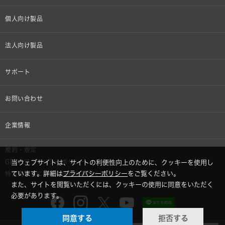
個人向け製品
オンラインストア限定
法人向け製品
ヘッドホン
設備音響機器
サポート
イヤホン
カラオケ機器製品
個人向け製品サポート
お問い合わせ
マイクロホン
産業用クリーニング製品
法人向け製品サポート
その他、メディア 取材関連等のお問い合わせ
企業情報
アナログ
OEM/ODM
Global Support
株式会社オーディオテクニカ
規約・規定
AVアクセサリー
半導体レーザー応用製品
当ウェブサイトは、サイトの利便性向上のために、クッキーを使用し
GDPRプライバシーポリシー
採用情報
ています。詳細は
プライバシーポリシー
をご覧ください。
特定商取引に関する法律に基づく表示
車載製品
また、サイトを閲覧いただくには、クッキーの使用に同意をいただく
必要があります。
GLOBAL-オーディオテクニカ
部品/付属品
同意する
拒否する
audio-technica MIMIO