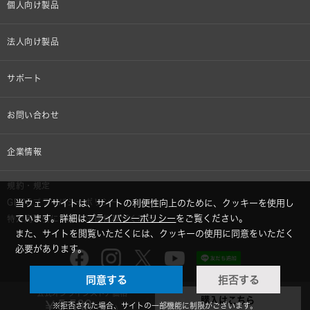
個人向け製品
オンラインストア限定
法人向け製品
ヘッドホン
設備音響機器
サポート
イヤホン
カラオケ機器製品
個人向け製品サポート
お問い合わせ
マイクロホン
産業用クリーニング製品
法人向け製品サポート
その他、メディア 取材関連等のお問い合わせ
企業情報
アナログ
OEM/ODM
Global Support
株式会社オーディオテクニカ
規約・規定
AVアクセサリー
半導体レーザー応用製品
GDPRプライバシーポリシー
当ウェブサイトは、サイトの利便性向上のために、クッキーを使用し
採用情報
ています。詳細は
プライバシーポリシー
をご覧ください。
特定商取引に関する法律に基づく表示
車載製品
また、サイトを閲覧いただくには、クッキーの使用に同意をいただく
GLOBAL-オーディオテクニカ
必要があります。
部品/付属品
同意する
拒否する
audio-technica MIMIO
公式オンラインストア価格
購入はこちら
© 2026 Audio-Technica Corporation. All rights reserved.
￥5,500
※拒否された場合、サイトの一部機能に制限がございます。
（税込）