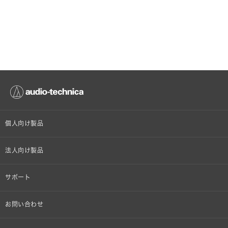
個人向け製品
オンラインストア限定
法人向け製品
ヘッドホン
設備音響機器
サポート
イヤホン
カラオケ機器製品
個人向け製品サポート
お問い合わせ
マイクロホン
産業用クリーニング製品
法人向け製品サポート