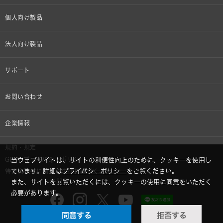
個人向け製品
オンラインストア限定
法人向け製品
ヘッドホン
設備音響機器
サポート
イヤホン
カラオケ機器製品
個人向け製品サポート
お問い合わせ
マイクロホン
産業用クリーニング製品
法人向け製品サポート
その他、メディア 取材関連等のお問い合わせ
企業情報
アナログ
OEM/ODM
Global Support
株式会社オーディオテクニカ
規約・規定
AVアクセサリー
半導体レーザー応用製品
GDPRプライバシーポリシー
当ウェブサイトは、サイトの利便性向上のために、クッキーを使用し
採用情報
ています。詳細は
プライバシーポリシー
をご覧ください。
特定商取引に関する法律に基づく表示
車載製品
また、サイトを閲覧いただくには、クッキーの使用に同意をいただく
GLOBAL-オーディオテクニカ
必要があります。
部品/付属品
同意する
拒否する
audio-technica MIMIO