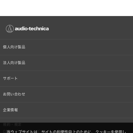
個人向け製品
オンラインストア限定
法人向け製品
ヘッドホン
設備音響機器
サポート
イヤホン
カラオケ機器製品
個人向け製品サポート
お問い合わせ
マイクロホン
産業用クリーニング製品
法人向け製品サポート
その他、メディア 取材関連等のお問い合わせ
企業情報
アナログ
OEM/ODM
Global Support
株式会社オーディオテクニカ
規約・規定
AVアクセサリー
半導体レーザー応用製品
GDPRプライバシーポリシー
当ウェブサイトは、サイトの利便性向上のために、クッキーを使用し