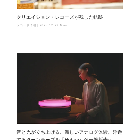
クリエイション・レコーズが残した軌跡
レコード情報｜
2025.12.22 Mon
音と光が立ち上げる、新しいアナログ体験。浮遊
するターンテーブル『Hotaru』が一般販売へ