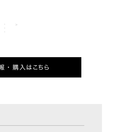
・
＞
・
・