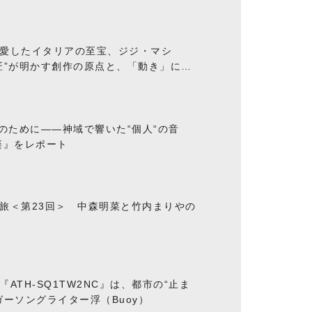
愛したイタリアの至宝、ジジ・マシ
匠”が明かす創作の原点と、「動き」に満
“のために――神域で響いた“個人“の音
楽』をレポート
旅＜第23回＞ 中森明菜と竹内まりやの
ATH-SQ1TW2NC』は、都市の“止ま
ーソングライター浮（Buoy）