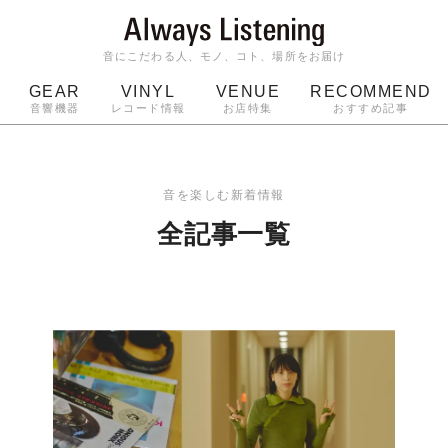
音にこだわる人、モノ、コト、場所をお届け
GEAR
VINYL
VENUE
RECOMMEND
音響機器
レコード情報
お店特集
おすすめ記事
スピーカー
ジャケット
bluetooth
アルバム
ッジ
マイク
ターンテーブル
Audio-Technica
音を楽しむ新着情報
全記事一覧