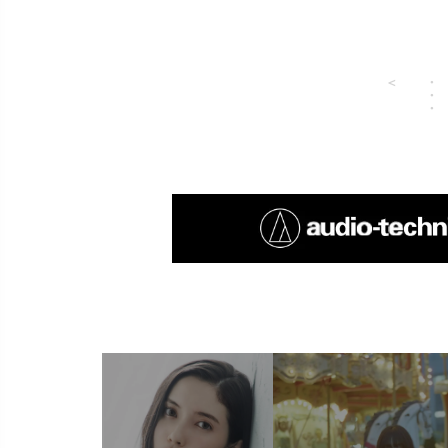
＜
・
・
・