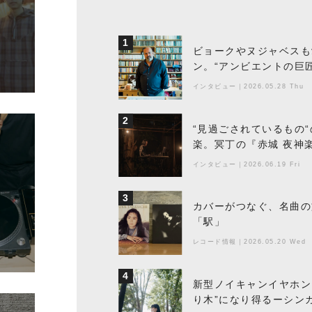
1
ビョークやヌジャベスも
ン。“アンビエントの巨
ちた最新作の背景
インタビュー
｜
2026.05.28 Thu
2
“見過ごされているもの
楽。冥丁の『赤城 夜神
インタビュー
｜
2026.06.19 Fri
3
カバーがつなぐ、名曲の
「駅」
レコード情報
｜
2026.05.20 Wed
4
新型ノイキャンイヤホン『
り木”になり得るーシンガ