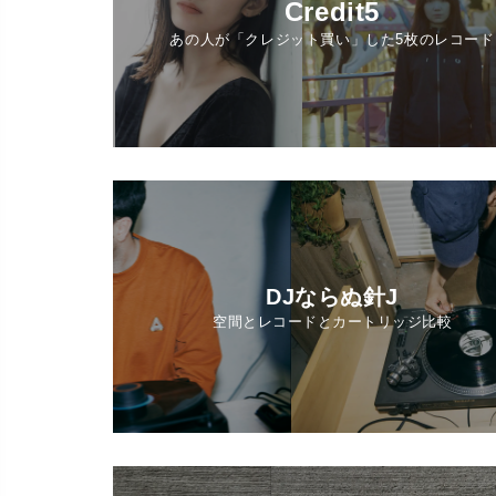
Credit5
あの人が「クレジット買い」した5枚のレコード
DJならぬ針J
空間とレコードとカートリッジ比較