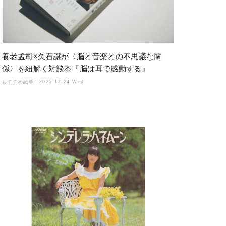
養老孟司×久石譲が〈脳と音楽との不思議な関
係〉を紐解く対談本『脳は耳で感動する』
おすすめ記事｜
2025.12.24 Wed