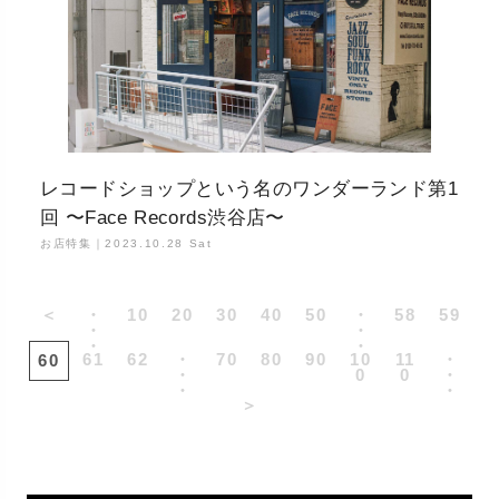
レコードショップという名のワンダーランド第1
回 〜Face Records渋谷店〜
お店特集｜
2023.10.28 Sat
＜
・
10
20
30
40
50
・
58
59
・
・
・
・
61
62
・
70
80
90
10
11
・
60
・
0
0
・
・
・
＞