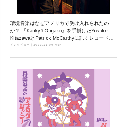
環境音楽はなぜアメリカで受け入れられたの
か？ 『Kankyō Ongaku』を手掛けたYosuke
KitazawaとPatrick McCarthyに訊くレコード・
リイシューの極意
インタビュー｜
2023.11.06 Mon