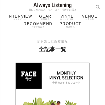
音にこだわる人、モノ、コト、場所をお届け
INTERVIEW
GEAR
VINYL
VENUE
インタビュー
音響機器
レコード情報
お店特集
RECOMMEND
PRODUCT
おすすめ記事
製品情報
レコード
プレーヤー
音質
スピーカー
音を楽しむ新着情報
ジャケット
bluetooth
アルバム
全記事一覧
レコード針