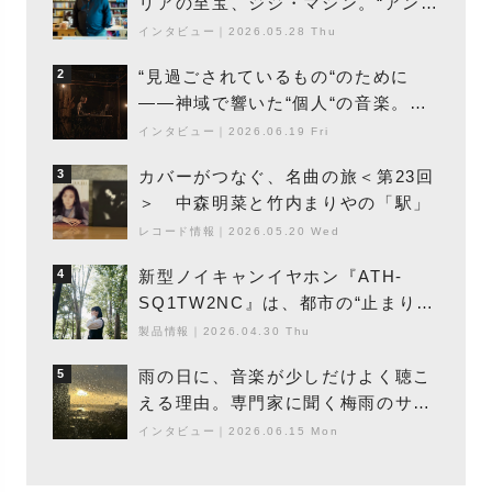
リアの至宝、ジジ・マシン。“アンビ
エントの巨匠”が明かす創作の原点
インタビュー
｜
2026.05.28 Thu
と、「動き」に満ちた最新作の背景
“見過ごされているもの“のために
2
――神域で響いた“個人“の音楽。冥
丁の『赤城 夜神楽』をレポート
インタビュー
｜
2026.06.19 Fri
カバーがつなぐ、名曲の旅＜第23回
3
＞ 中森明菜と竹内まりやの「駅」
レコード情報
｜
2026.05.20 Wed
新型ノイキャンイヤホン『ATH-
4
SQ1TW2NC』は、都市の“止まり
木”になり得るーシンガーソングライ
製品情報
｜
2026.04.30 Thu
ター浮（Buoy）
雨の日に、音楽が少しだけよく聴こ
5
える理由。専門家に聞く梅雨のサウ
ンドスケープ
インタビュー
｜
2026.06.15 Mon