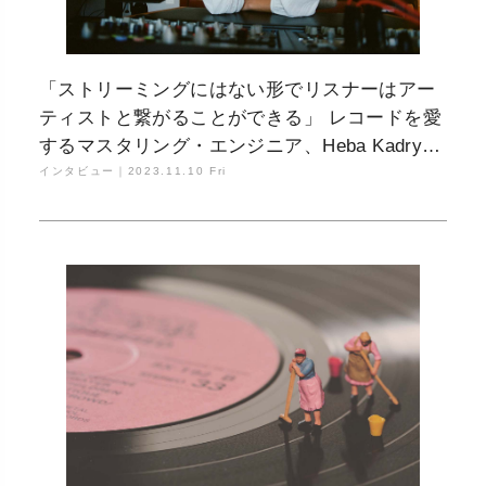
「ストリーミングにはない形でリスナーはアー
ティストと繋がることができる」 レコードを愛
するマスタリング・エンジニア、Heba Kadryが
語る、Björk、坂本龍一、そして本物の音楽コ
インタビュー｜
2023.11.10 Fri
ミュニティについて