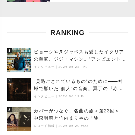
RANKING
1
ビョークやヌジャベスも愛したイタリア
の至宝、ジジ・マシン。“アンビエントの
巨匠”が明かす創作の原点と、「動き」に
インタビュー
｜
2026.05.28 Thu
満ちた最新作の背景
2
“見過ごされているもの“のために――神
域で響いた“個人“の音楽。冥丁の『赤城
夜神楽』をレポート
インタビュー
｜
2026.06.19 Fri
3
カバーがつなぐ、名曲の旅＜第23回＞
中森明菜と竹内まりやの「駅」
レコード情報
｜
2026.05.20 Wed