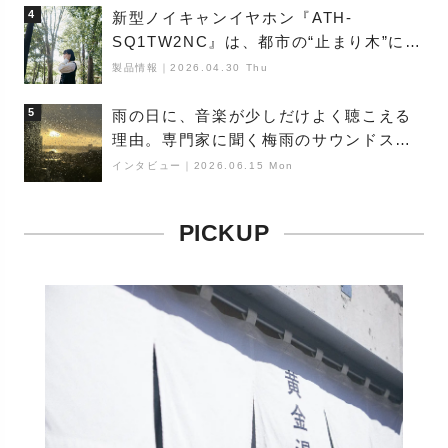
4
新型ノイキャンイヤホン『ATH-
SQ1TW2NC』は、都市の“止まり木”にな
り得るーシンガーソングライター浮
製品情報
｜
2026.04.30 Thu
（Buoy）
5
雨の日に、音楽が少しだけよく聴こえる
理由。専門家に聞く梅雨のサウンドス
ケープ
インタビュー
｜
2026.06.15 Mon
PICKUP