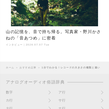
山の記憶を、音で持ち帰る。写真家・野川かさ
ねの「音あつめ」に密着
インタビュー｜2026.07.07 Tue
ホーム
＞
おすすめ記事
＞
1分でわかる！レコードの大きさの種類と違い
アナログオーディオ俗語辞典
数字
ア行
10インチ
RPM(33,45)
カ行
サ行
12インチシングル
アイソレーター
書き込み
サイン
タ行
ナ行