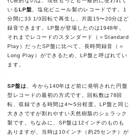
代表的なのは、現在もっとも一般的に使われて
いる
LP盤
。塩化ビニール製のレコードです。1
分間に33 1/3回転で再生し、片面15〜20分ほど
録音できます。LP盤が登場したのは1948年。
それまでレコードのスタンダード（＝Standard
Play）だったSP盤に比べて、長時間録音（＝
Long Play）ができるため、LP盤と呼ばれてい
ます。
SP盤は
、今から140年ほど前に発明された円盤
型レコードの最初の方式です。回転数は78回
転、収録できる時間は4〜5分程度。LP盤と同じ
大きさですが割れやすい天然樹脂のシェラック
製です。ちなみに、SP盤は12インチのものも
ありますが、当時は10インチ（約25センチ）が