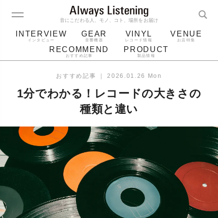
音にこだわる人、モノ、コト、場所をお届け
INTERVIEW
GEAR
VINYL
VENUE
インタビュー
音響機器
レコード情報
お店特集
RECOMMEND
PRODUCT
おすすめ記事
製品情報
レコード
プレーヤー
音質
スピーカー
おすすめ記事
｜
2026.01.26 Mon
ジャケット
bluetooth
アルバム
1分でわかる！レコードの大きさの
レコード針
種類と違い