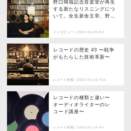
野口晴哉記念音楽室が再生
する新たなリスニングにつ
いて。全生新舎主宰、野口
晋哉氏に訊く
インタビュー｜2025.09.05 Fri
レコードの歴史 #3 〜戦争
がもたらした技術革新〜
レコード情報｜2023.10.10 Tue
レコードの種類と違い〜
オーディオライターのレ
コード講座〜
レコード情報｜2023.07.14 Fri