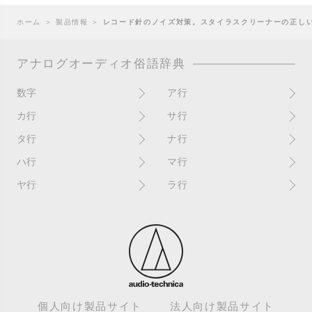
ホーム
＞
製品情報
＞
レコード針のノイズ対策。スタイラスクリーナーの正し
アナログオーディオ俗語辞典
数字
ア行
10インチ
RPM(33,45)
カ行
サ行
12インチシングル
アイソレーター
書き込み
サイン
タ行
ナ行
4チャンネル
赤盤
歌詞カード
サンプラー
ターンテーブル
アセテート盤
2枚使い
ハ行
マ行
歌詞記載ジャケット
CDJ
ダイカット
頭出し
New（レコードコンディショ
ガチャ盤
ハウリング
シールド盤
マスターテンポ
ン）
ヤ行
ラ行
ダイナフレックス
EPアダプター
カットアウト
剥がれ
重量盤
マスターボリューム
New（カバーコンディショ
ダブルジャケット
汚れ
EPレコード
ライナー / ライナーノーツ
ン）
カットイン
バックスピン
シュリンク / シュリンク付き
マスタリング
チャンネル
イコライザー / EQ
ラッカー盤
角折れ / 角潰れ
パテントスリーブ
シュリンク残存
マトリックス番号
チリノイズ
インシュレーター
リイシュー / 再発
壁（壁レコ）
バトルDJ
白盤
未開封
テープ
インナースリーブ
リミックス
紙ジャケ
バトルブレイクス
針圧
ミキサー
DJコントローラー
ウォーターダメージ
ループ
カラー盤
針飛び
スクラッチ
耳
Discogs（ディスコグス）
内袋
ループ溝/ロックド・グルーヴ/
ガリ
盤反り
スタビライザー
M / NM（レコードコンディ
ループ集
出音
EX（レコードコンディショ
ション）
カンパニースリーブ
パンチホール
スチレン盤
ン）
レーベルダメージ
個人向け製品サイト
法人向け製品サイト
テストプレス