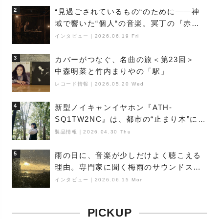
2
“見過ごされているもの“のために――神
域で響いた“個人“の音楽。冥丁の『赤城
夜神楽』をレポート
インタビュー
｜
2026.06.19 Fri
3
カバーがつなぐ、名曲の旅＜第23回＞
中森明菜と竹内まりやの「駅」
レコード情報
｜
2026.05.20 Wed
4
新型ノイキャンイヤホン『ATH-
SQ1TW2NC』は、都市の“止まり木”にな
り得るーシンガーソングライター浮
製品情報
｜
2026.04.30 Thu
（Buoy）
5
雨の日に、音楽が少しだけよく聴こえる
理由。専門家に聞く梅雨のサウンドス
ケープ
インタビュー
｜
2026.06.15 Mon
PICKUP