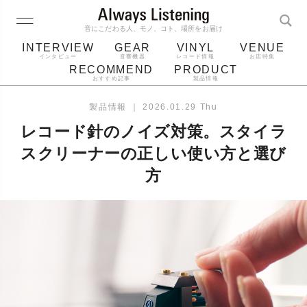
音にこだわる人、モノ、コト、場所をお届け
INTERVIEW
GEAR
VINYL
VENUE
インタビュー
音響機器
レコード情報
お店特集
RECOMMEND
PRODUCT
おすすめ記事
製品情報
レコード
プレーヤー
音質
スピーカー
製品情報
｜
2026.01.29 Thu
ジャケット
bluetooth
アルバム
レコード針のノイズ対策。スタイラ
レコード針
スクリーナーの正しい使い方と選び
方