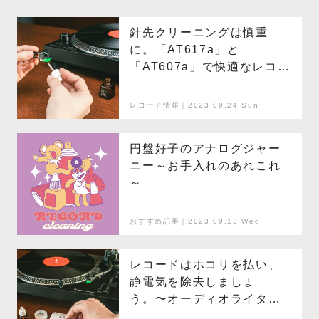
針先クリーニングは慎重
に。「AT617a」と
「AT607a」で快適なレコー
ドライフを送る
レコード情報｜2023.09.24 Sun
円盤好子のアナログジャー
ニー～お手入れのあれこれ
～
おすすめ記事｜2023.09.13 Wed
レコードはホコリを払い、
静電気を除去しましょ
う。〜オーディオライター
のレコード講座〜