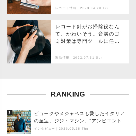
レコード情報｜2023.04.28 Fri
レコード針がお掃除役なん
て、かわいそう。音溝のゴ
ミ対策は専門ツールに任せ
ましょう。
製品情報｜2022.07.31 Sun
RANKING
1
ビョークやヌジャベスも愛したイタリア
の至宝、ジジ・マシン。“アンビエントの
巨匠”が明かす創作の原点と、「動き」に
インタビュー
｜
2026.05.28 Thu
満ちた最新作の背景