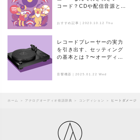
コード？CDや配信音源との
違いは？～
おすすめ記事｜2023.10.12 Thu
レコードプレーヤーの実力
を引き出す、セッティング
の基本とは？〜オーディオ
ライターのレコード講座〜
音響機器｜2025.01.22 Wed
ホーム
＞
アナログオーディオ俗語辞典
＞
コンディション
＞
ヒートダメージ