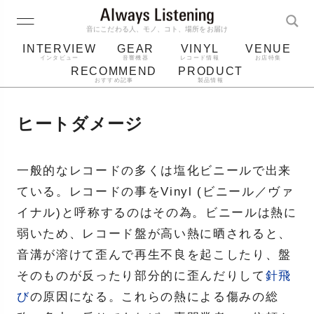
音にこだわる人、モノ、コト、場所をお届け
INTERVIEW
GEAR
VINYL
VENUE
インタビュー
音響機器
レコード情報
お店特集
RECOMMEND
PRODUCT
おすすめ記事
製品情報
レコード
プレーヤー
音質
スピーカー
ヒートダメージ
ジャケット
bluetooth
アルバム
レコード針
一般的なレコードの多くは塩化ビニールで出来
ている。レコードの事をVinyl (ビニール／ヴァ
イナル)と呼称するのはその為。ビニールは熱に
弱いため、レコード盤が高い熱に晒されると、
音溝が溶けて歪んで再生不良を起こしたり、盤
そのものが反ったり部分的に歪んだりして
針飛
び
の原因になる。これらの熱による傷みの総