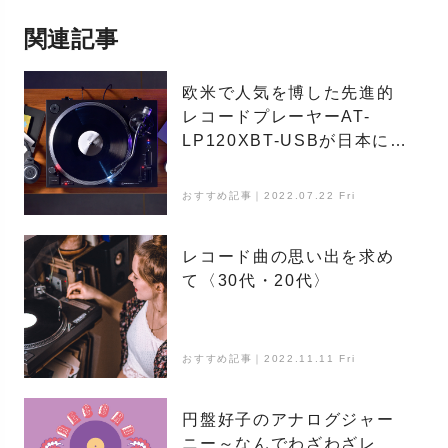
関連記事
欧米で人気を博した先進的
レコードプレーヤーAT-
LP120XBT-USBが日本に凱
旋。
おすすめ記事｜2022.07.22 Fri
レコード曲の思い出を求め
て〈30代・20代〉
おすすめ記事｜2022.11.11 Fri
円盤好子のアナログジャー
ニー～なんでわざわざレ