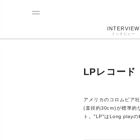
INTERVIEW
インタビュー
レコード
プレーヤー
音質
カートリ
LPレコード
アメリカのコロムビア社
(直径約30cm)が標
ト。”LP”はLong play