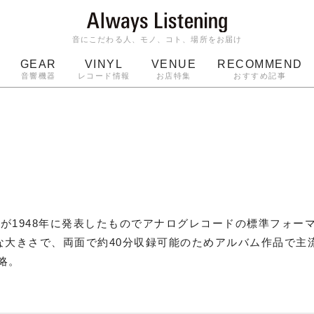
音にこだわる人、モノ、コト、場所をお届け
GEAR
VINYL
VENUE
RECOMMEND
音響機器
レコード情報
お店特集
おすすめ記事
スピーカー
ジャケット
bluetooth
アルバム
ッジ
マイク
ターンテーブル
Audio-Technica
が1948年に発表したものでアナログレコードの標準フォーマ
準的な大きさで、両面で約40分収録可能のためアルバム作品で主
の略。