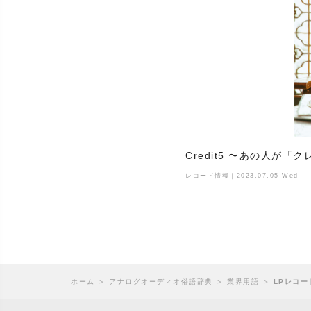
Credit5 〜あの人が
レコード情報｜2023.07.05 Wed
ホーム
＞
アナログオーディオ俗語辞典
＞
業界用語
＞
LPレコー