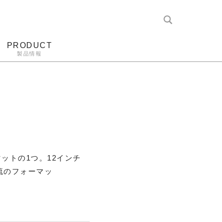
PRODUCT
製品情報
レコード針
ヘッドホン
アンプ
アナログ
ットの1つ。12インチ
流のフォーマッ