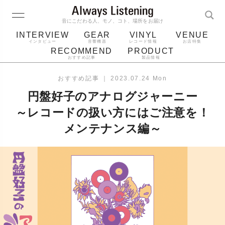
音にこだわる人、モノ、コト、場所をお届け
INTERVIEW
GEAR
VINYL
VENUE
インタビュー
音響機器
レコード情報
お店特集
RECOMMEND
PRODUCT
おすすめ記事
製品情報
レコード
プレーヤー
音質
スピーカー
おすすめ記事
｜
2023.07.24 Mon
ジャケット
bluetooth
アルバム
円盤好子のアナログジャーニー
レコード針
～レコードの扱い方にはご注意を！
メンテナンス編～