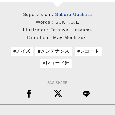
Supervision：
Saburo Ubukata
Words：SUKIKO.E
Illustrator：Tatsuya Hirayama
Direction：May Mochizuki
ノイズ
メンテナンス
レコード
レコード針
SNS SHARE