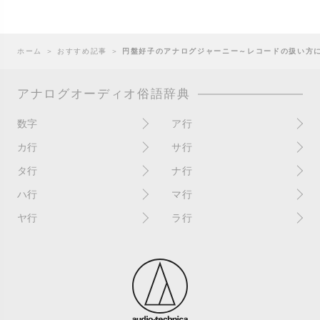
ホーム
＞
おすすめ記事
＞
円盤好子のアナログジャーニー～レコードの扱い方
アナログオーディオ俗語辞典
数字
ア行
10インチ
RPM(33,45)
カ行
サ行
12インチシングル
アイソレーター
書き込み
サイン
タ行
ナ行
4チャンネル
赤盤
歌詞カード
サンプラー
ターンテーブル
アセテート盤
2枚使い
ハ行
マ行
歌詞記載ジャケット
CDJ
ダイカット
頭出し
New（レコードコンディショ
ガチャ盤
ハウリング
シールド盤
マスターテンポ
ン）
ヤ行
ラ行
ダイナフレックス
EPアダプター
カットアウト
剥がれ
重量盤
マスターボリューム
New（カバーコンディショ
ダブルジャケット
汚れ
EPレコード
ライナー / ライナーノーツ
ン）
カットイン
バックスピン
シュリンク / シュリンク付き
マスタリング
チャンネル
イコライザー / EQ
ラッカー盤
角折れ / 角潰れ
パテントスリーブ
シュリンク残存
マトリックス番号
チリノイズ
インシュレーター
リイシュー / 再発
壁（壁レコ）
バトルDJ
白盤
未開封
テープ
インナースリーブ
リミックス
紙ジャケ
バトルブレイクス
針圧
ミキサー
DJコントローラー
ウォーターダメージ
ループ
カラー盤
針飛び
スクラッチ
耳
Discogs（ディスコグス）
内袋
ループ溝/ロックド・グルーヴ/