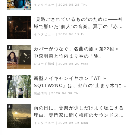
巨匠”が明かす創作の原点と、「動き」に
インタビュー
｜
2026.05.28 Thu
満ちた最新作の背景
2
“見過ごされているもの“のために――神
域で響いた“個人“の音楽。冥丁の『赤城
夜神楽』をレポート
インタビュー
｜
2026.06.19 Fri
3
カバーがつなぐ、名曲の旅＜第23回＞
中森明菜と竹内まりやの「駅」
レコード情報
｜
2026.05.20 Wed
4
新型ノイキャンイヤホン『ATH-
SQ1TW2NC』は、都市の“止まり木”にな
り得るーシンガーソングライター浮
製品情報
｜
2026.04.30 Thu
（Buoy）
5
雨の日に、音楽が少しだけよく聴こえる
理由。専門家に聞く梅雨のサウンドス
ケープ
インタビュー
｜
2026.06.15 Mon