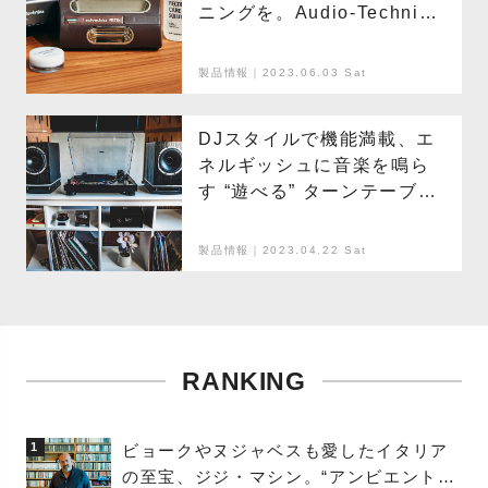
ニングを。Audio-Technica
の純正メンテナンスグッ
ズ！
製品情報｜2023.06.03 Sat
DJスタイルで機能満載、エ
ネルギッシュに音楽を鳴ら
す “遊べる” ターンテーブル
『AT-LP120XBT-USB』
製品情報｜2023.04.22 Sat
RANKING
1
ビョークやヌジャベスも愛したイタリア
の至宝、ジジ・マシン。“アンビエントの