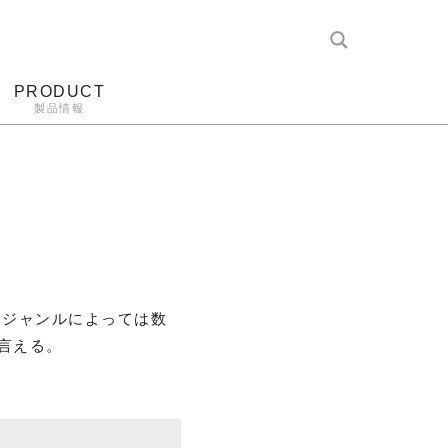
PRODUCT
製品情報
レコード針
ヘッドホン
アンプ
アナログ
、ジャンルによっては数
言える。