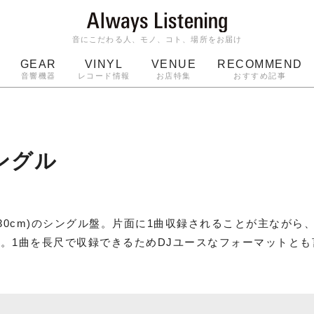
音にこだわる人、モノ、コト、場所をお届け
GEAR
VINYL
VENUE
RECOMMEND
音響機器
レコード情報
お店特集
おすすめ記事
スピーカー
ジャケット
bluetooth
アルバム
ッジ
マイク
ターンテーブル
Audio-Technica
ングル
30cm)のシングル盤。片面に1曲収録されることが主ながら
。1曲を長尺で収録できるためDJユースなフォーマットとも