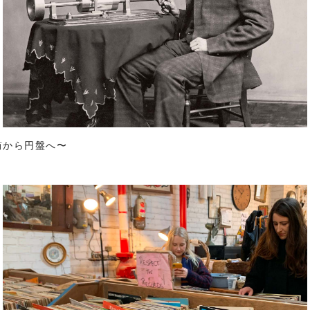
筒から円盤へ〜