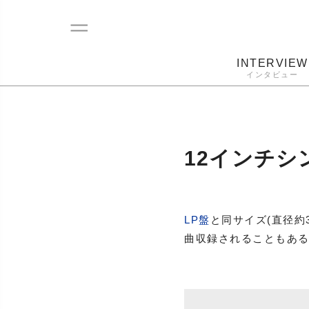
INTERVIEW
インタビュー
レコード
プレーヤー
音質
カートリ
12インチシ
LP盤
と同サイズ(直径約
曲収録されることもある