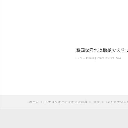
頑固な汚れは機械で洗浄
レコード情報｜2024.02.24 Sat
ホーム
＞
アナログオーディオ俗語辞典
＞
盤面
＞
12インチシン