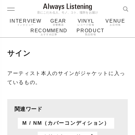
音にこだわる人、モノ、コト、場所をお届け
INTERVIEW
GEAR
VINYL
VENUE
インタビュー
音響機器
レコード情報
お店特集
RECOMMEND
PRODUCT
おすすめ記事
製品情報
レコード
プレーヤー
音質
スピーカー
サイン
ジャケット
bluetooth
アルバム
レコード針
アーティスト本人のサインがジャケットに入っ
ているもの。
関連ワード
M / NM（カバーコンディション）