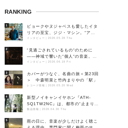
RANKING
1
ビョークやヌジャベスも愛したイタ
リアの至宝、ジジ・マシン。“アン
ビエントの巨匠”が明かす創作の原
インタビュー
｜
2026.05.28 Thu
点と、「動き」に満ちた最新作の背
2
“見過ごされているもの“のために
景
――神域で響いた“個人“の音楽。冥
丁の『赤城 夜神楽』をレポート
インタビュー
｜
2026.06.19 Fri
3
カバーがつなぐ、名曲の旅＜第23回
＞ 中森明菜と竹内まりやの「駅」
レコード情報
｜
2026.05.20 Wed
4
新型ノイキャンイヤホン『ATH-
SQ1TW2NC』は、都市の“止まり
木”になり得るーシンガーソングラ
製品情報
｜
2026.04.30 Thu
イター浮（Buoy）
5
雨の日に、音楽が少しだけよく聴こ
える理由。専門家に聞く梅雨のサウ