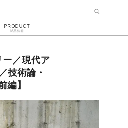
PRODUCT
製品情報
レコード針
ヘッドホン
アンプ
アナログ
リー／現代ア
／技術論・
前編】