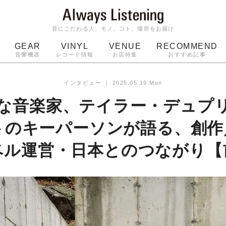
音にこだわる人、モノ、コト、場所をお届け
GEAR
VINYL
VENUE
RECOMMEND
音響機器
レコード情報
お店特集
おすすめ記事
スピーカー
ジャケット
bluetooth
アルバム
インタビュー
｜
2025.05.19 Mon
ッジ
マイク
ターンテーブル
Audio-Technica
”な音楽家、テイラー・デュプ
トのキーパーソンが語る、創作
ベル運営・日本とのつながり【