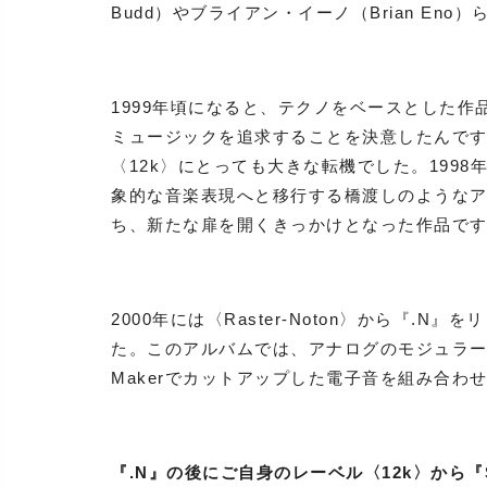
Budd）やブライアン・イーノ（Brian E
1999年頃になると、テクノをベースとした
ミュージックを追求することを決意したんで
〈12k〉にとっても大きな転機でした。199
象的な音楽表現へと移行する橋渡しのような
ち、新たな扉を開くきっかけとなった作品で
2000年には〈Raster-Noton〉から『
た。このアルバムでは、アナログのモジュラーシ
Makerでカットアップした電子音を組み合わ
『.N』の後にご自身のレーベル〈12k〉から『S