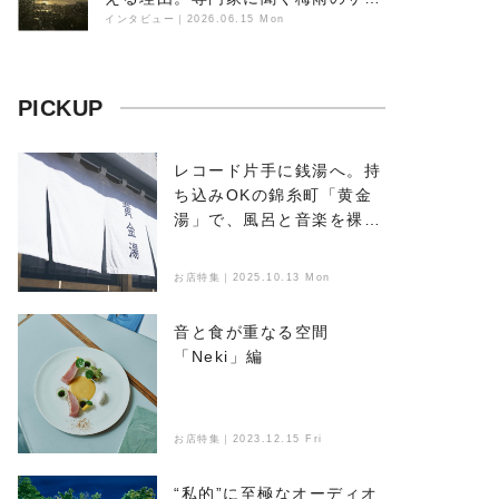
ンドスケープ
インタビュー
｜
2026.06.15 Mon
PICKUP
レコード片手に銭湯へ。持
ち込みOKの錦糸町「黄金
湯」で、風呂と音楽を裸で
浴びる
お店特集｜2025.10.13 Mon
音と食が重なる空間
「Neki」編
お店特集｜2023.12.15 Fri
“私的”に至極なオーディオ