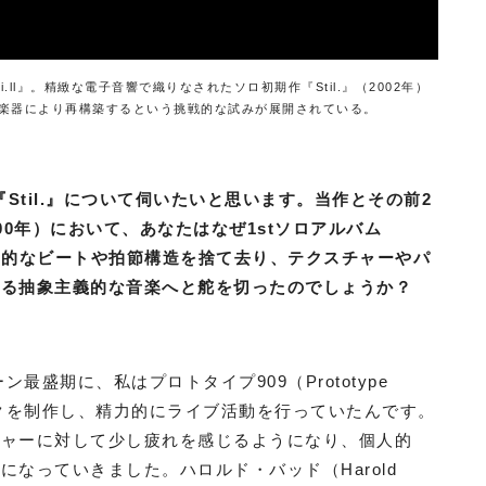
ll』。精緻な電子音響で織りなされたソロ初期作『Stil.』（2002年）
楽器により再構築するという挑戦的な試みが展開されている。
『Stil.』について伺いたいと思います。当作とその前2
2000年）において、あなたはなぜ1stソロアルバム
クノ的なビートや拍節構造を捨て去り、テクスチャーやパ
れる抽象主義的な音楽へと舵を切ったのでしょうか？
最盛期に、私はプロトタイプ909（Prototype
ックを制作し、精力的にライブ活動を行っていたんです。
チャーに対して少し疲れを感じるようになり、個人的
なっていきました。ハロルド・バッド（Harold