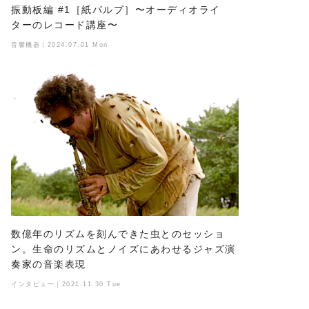
振動板編 #1［紙パルプ］〜オーディオライ
ターのレコード講座〜
音響機器｜2024.07.01 Mon
数億年のリズムを刻んできた虫とのセッショ
ン。生命のリズムとノイズにあわせるジャズ演
奏家の音楽表現
インタビュー｜2021.11.30 Tue