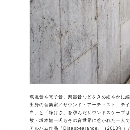
環境音や電子音、楽器音などをきめ細やかに
出身の音楽家／サウンド・アーティスト、テイラー・
白」と「静けさ」を孕んだサウンドスケープ
故・坂本龍一氏もその音世界に惹かれた一人
アルバム作品『Disappearance』（201