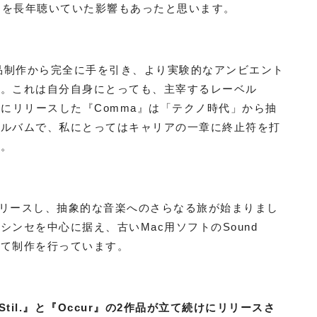
no）らを長年聴いていた影響もあったと思います。
作品制作から完全に手を引き、より実験的なアンビエント
す。これは自分自身にとっても、主宰するレーベル
8年にリリースした『Comma』は「テクノ時代」から抽
アルバムで、私にとってはキャリアの一章に終止符を打
す。
.N』をリリースし、抽象的な音楽へのさらなる旅が始まりまし
ンセを中心に据え、古いMac用ソフトのSound
せて制作を行っています。
til.』と『Occur』の2作品が立て続けにリリースさ