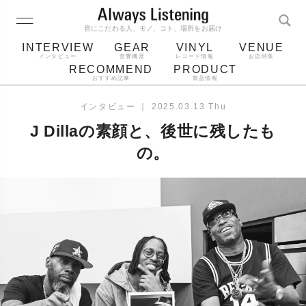
音にこだわる人、モノ、コト、場所をお届け
INTERVIEW
GEAR
VINYL
VENUE
インタビュー
音響機器
レコード情報
お店特集
RECOMMEND
PRODUCT
おすすめ記事
製品情報
レコード
プレーヤー
音質
スピーカー
インタビュー
｜
2025.03.13 Thu
ジャケット
bluetooth
アルバム
J Dillaの素顔と、後世に残したも
レコード針
の。