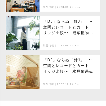
フレンズ編 Part.01
製品情報｜2023.05.28 Sun
「DJ」ならぬ「針J」 〜
空間とレコードとカート
リッジ比較〜 観葉植物店
「Green Thanks Supply」
Julia Shortreed編 Part.01
製品情報｜2023.04.15 Sat
「DJ」ならぬ「針J」 〜
空間とレコードとカート
リッジ比較〜 水原佑果&垣
畑真由@Face Recordsの私
的空間「Space Is the
製品情報｜2022.12.24 Sat
Place」編 Part.02