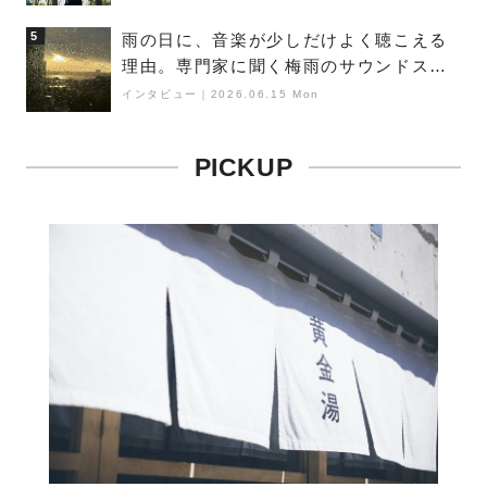
（Buoy）
5
雨の日に、音楽が少しだけよく聴こえる
理由。専門家に聞く梅雨のサウンドス
ケープ
インタビュー
｜
2026.06.15 Mon
PICKUP