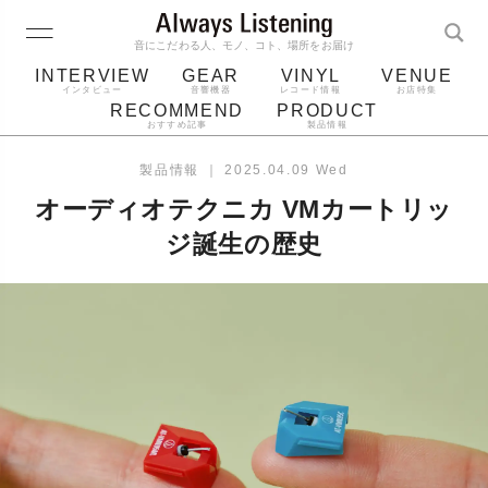
音にこだわる人、モノ、コト、場所をお届け
INTERVIEW
GEAR
VINYL
VENUE
インタビュー
音響機器
レコード情報
お店特集
RECOMMEND
PRODUCT
おすすめ記事
製品情報
レコード
プレーヤー
音質
スピーカー
製品情報
｜
2025.04.09 Wed
ジャケット
bluetooth
アルバム
オーディオテクニカ VMカートリッ
レコード針
ジ誕生の歴史