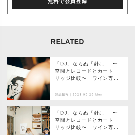
無料で会員登録
RELATED
「DJ」ならぬ「針J」 〜
空間とレコードとカート
リッジ比較〜 ワイン専門
店「Human Nature」with
フレンズ編 Part.02
製品情報｜2023.05.29 Mon
「DJ」ならぬ「針J」 〜
空間とレコードとカート
リッジ比較〜 ワイン専門
店「Human Nature」 with