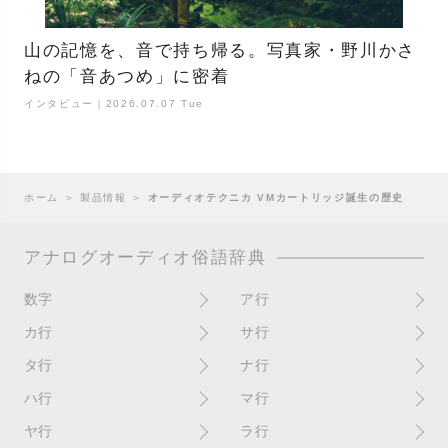
山の記憶を、音で持ち帰る。写真家・野川かさ
ねの「音あつめ」に密着
インタビュー｜2026.07.07 Tue
ホーム
＞
製品情報
＞
オーディオテクニカ VMカートリッジ誕生の歴史
アナログオーディオ俗語辞典
数字
ア行
10インチ
RPM(33,45)
カ行
サ行
12インチシングル
アイソレーター
書き込み
サイン
タ行
ナ行
4チャンネル
赤盤
歌詞カード
サンプラー
ターンテーブル
アセテート盤
2枚使い
ハ行
マ行
歌詞記載ジャケット
CDJ
ダイカット
頭出し
New（レコードコンディショ
ガチャ盤
ハウリング
シールド盤
マスターテンポ
ン）
ヤ行
ラ行
ダイナフレックス
EPアダプター