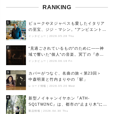
RANKING
1
ビョークやヌジャベスも愛したイタリア
の至宝、ジジ・マシン。“アンビエントの
巨匠”が明かす創作の原点と、「動き」に
インタビュー
｜
2026.05.28 Thu
満ちた最新作の背景
2
“見過ごされているもの“のために――神
域で響いた“個人“の音楽。冥丁の『赤城
夜神楽』をレポート
インタビュー
｜
2026.06.19 Fri
3
カバーがつなぐ、名曲の旅＜第23回＞
中森明菜と竹内まりやの「駅」
レコード情報
｜
2026.05.20 Wed
4
新型ノイキャンイヤホン『ATH-
SQ1TW2NC』は、都市の“止まり木”にな
り得るーシンガーソングライター浮
製品情報
｜
2026.04.30 Thu