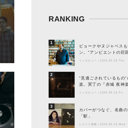
RANKING
1
ビョークやヌジャベスも
ン。“アンビエントの巨
ちた最新作の背景
インタビュー
｜
2026.05.28 Thu
2
“見過ごされているもの
楽。冥丁の『赤城 夜神
インタビュー
｜
2026.06.19 Fri
3
カバーがつなぐ、名曲の
「駅」
レコード情報
｜
2026.05.20 Wed