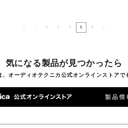
＜
・
2
3
4
6
5
＞
・
・
気になる製品が見つかったら
は、オーディオテクニカ公式オンラインストアで