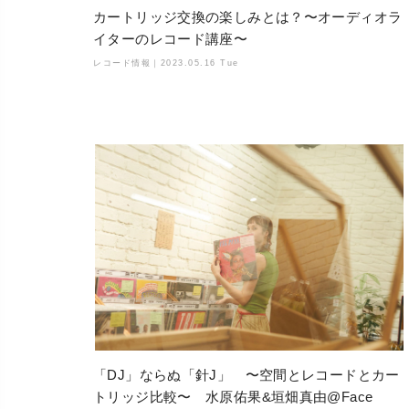
カートリッジ交換の楽しみとは？〜オーディオラ
イターのレコード講座〜
レコード情報｜
2023.05.16 Tue
「DJ」ならぬ「針J」 〜空間とレコードとカー
トリッジ比較〜 水原佑果&垣畑真由@Face