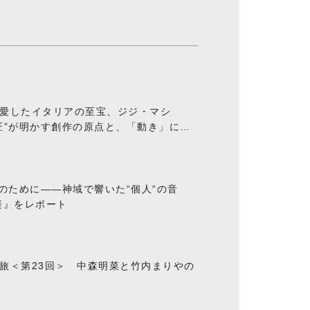
愛したイタリアの至宝、ジジ・マシ
匠”が明かす創作の原点と、「動き」に満
“のために――神域で響いた“個人“の音
楽』をレポート
旅＜第23回＞ 中森明菜と竹内まりやの