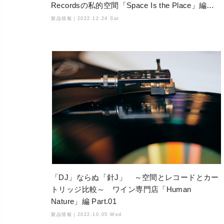
Recordsの私的空間「Space Is the Place」編
Part.02
製品情報｜
2022.12.24 Sat
「DJ」ならぬ「針J」 ～空間とレコードとカー
トリッジ比較～ ワイン専門店「Human
Nature」編 Part.01
製品情報｜
2022.10.05 Wed