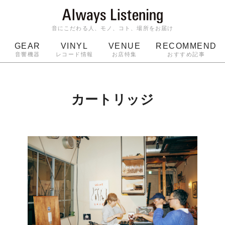
音にこだわる人、モノ、コト、場所をお届け
GEAR
VINYL
VENUE
RECOMMEND
音響機器
レコード情報
お店特集
おすすめ記事
スピーカー
ジャケット
bluetooth
アルバム
ッジ
マイク
ターンテーブル
Audio-Technica
カートリッジ