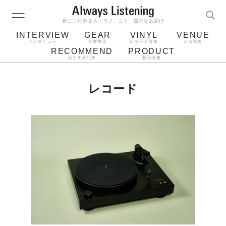
音にこだわる人、モノ、コト、場所をお届け
INTERVIEW
GEAR
VINYL
VENUE
インタビュー
音響機器
レコード情報
お店特集
RECOMMEND
PRODUCT
おすすめ記事
製品情報
レコード
プレーヤー
音質
スピーカー
レコード
ジャケット
bluetooth
アルバム
レコード針