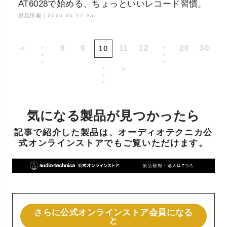
AT6028で始める、ちょっといいレコード習慣。
製品情報｜
2025.05.17 Sat
＜
・
8
9
11
12
・
20
30
10
・
・
・
・
・
＞
・
・
気になる製品が見つかったら
記事で紹介した製品は、オーディオテクニカ公
式オンラインストアでもご覧いただけます。
さらに公式オンラインストア会員になる
と