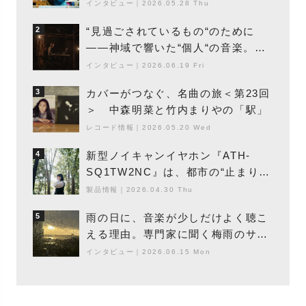
エントの巨匠”が明かす創作の原点
インタビュー
｜
2026.05.28 Thu
と、「動き」に満ちた最新作の背景
“見過ごされているもの“のために
2
――神域で響いた“個人“の音楽。冥
丁の『赤城 夜神楽』をレポート
インタビュー
｜
2026.06.19 Fri
カバーがつなぐ、名曲の旅＜第23回
3
＞ 中森明菜と竹内まりやの「駅」
レコード情報
｜
2026.05.20 Wed
新型ノイキャンイヤホン『ATH-
4
SQ1TW2NC』は、都市の“止まり
木”になり得るーシンガーソングライ
製品情報
｜
2026.04.30 Thu
ター浮（Buoy）
雨の日に、音楽が少しだけよく聴こ
5
える理由。専門家に聞く梅雨のサウ
ンドスケープ
インタビュー
｜
2026.06.15 Mon