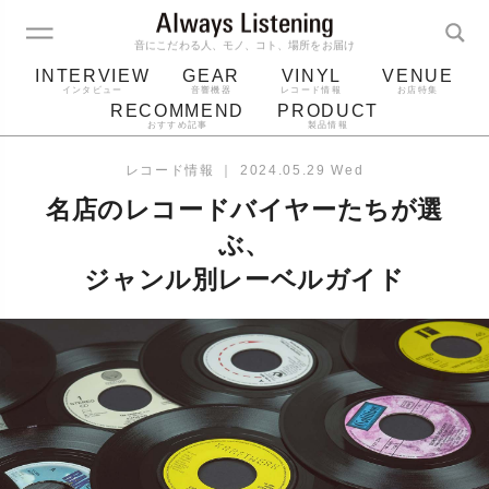
音にこだわる人、モノ、コト、場所をお届け
INTERVIEW
GEAR
VINYL
VENUE
インタビュー
音響機器
レコード情報
お店特集
RECOMMEND
PRODUCT
おすすめ記事
製品情報
レコード
プレーヤー
音質
スピーカー
レコード情報
｜
2024.05.29 Wed
ジャケット
bluetooth
アルバム
名店のレコードバイヤーたちが選
レコード針
ぶ、
ジャンル別レーベルガイド