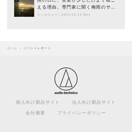
える理由。専門家に聞く梅雨のサウ
ンドスケープ
インタビュー
｜
2026.06.15 Mon
ホーム
＞
イベントレポート
個人向け製品サイト
法人向け製品サイト
会社概要
プライバシーポリシー