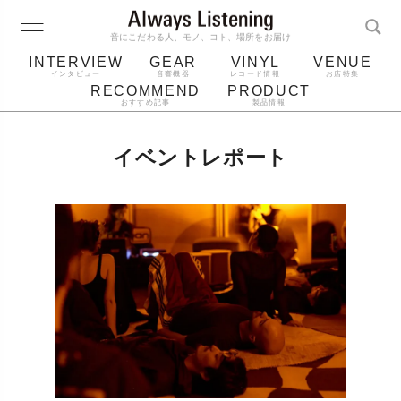
音にこだわる人、モノ、コト、場所をお届け
INTERVIEW
GEAR
VINYL
VENUE
インタビュー
音響機器
レコード情報
お店特集
RECOMMEND
PRODUCT
おすすめ記事
製品情報
レコード
プレーヤー
音質
スピーカー
イベントレポート
ジャケット
bluetooth
アルバム
レコード針