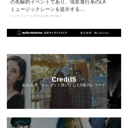
の先駆的イベントであり、現在進行系のLA
ミュージックシーンを提示する
「Tonalism（トーナリズム）」を潜入取材
インタビュー｜
2022.08.08 Mon
Credit5
あの人が「クレジット買い」した5枚のレコード