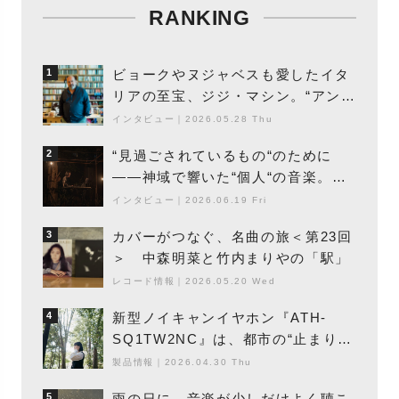
RANKING
ビョークやヌジャベスも愛したイタ
1
リアの至宝、ジジ・マシン。“アンビ
エントの巨匠”が明かす創作の原点
インタビュー
｜
2026.05.28 Thu
と、「動き」に満ちた最新作の背景
“見過ごされているもの“のために
2
――神域で響いた“個人“の音楽。冥
丁の『赤城 夜神楽』をレポート
インタビュー
｜
2026.06.19 Fri
カバーがつなぐ、名曲の旅＜第23回
3
＞ 中森明菜と竹内まりやの「駅」
レコード情報
｜
2026.05.20 Wed
新型ノイキャンイヤホン『ATH-
4
SQ1TW2NC』は、都市の“止まり
木”になり得るーシンガーソングライ
製品情報
｜
2026.04.30 Thu
ター浮（Buoy）
雨の日に、音楽が少しだけよく聴こ
5