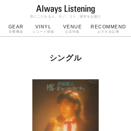
音にこだわる人、モノ、コト、場所をお届け
GEAR
VINYL
VENUE
RECOMMEND
音響機器
レコード情報
お店特集
おすすめ記事
スピーカー
ジャケット
bluetooth
アルバム
ッジ
マイク
ターンテーブル
Audio-Technica
シングル