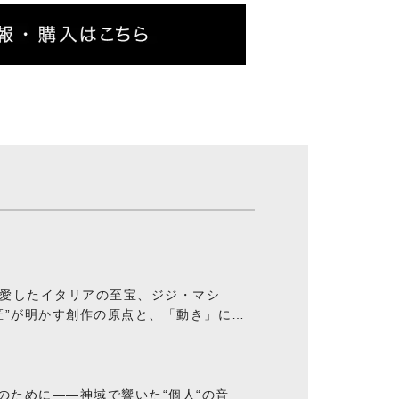
愛したイタリアの至宝、ジジ・マシ
匠”が明かす創作の原点と、「動き」に満
“のために――神域で響いた“個人“の音