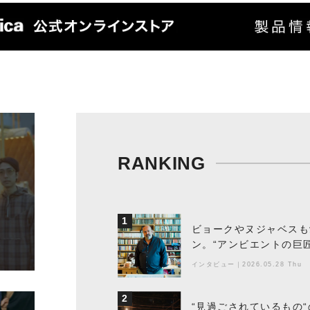
RANKING
1
ビョークやヌジャベスも
ン。“アンビエントの巨
ちた最新作の背景
インタビュー
｜
2026.05.28 Thu
2
“見過ごされているもの