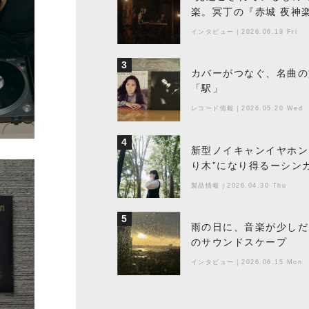
楽。冥丁の『赤城 夜神
インタビュー
｜
2026.06.19 Fri
3
カバーがつなぐ、名曲の
「駅」
レコード情報
｜
2026.05.20 Wed
4
新型ノイキャンイヤホン『
り木”になり得るーシンガ
製品情報
｜
2026.04.30 Thu
5
雨の日に、音楽が少しだ
のサウンドスケープ
インタビュー
｜
2026.06.15 Mon