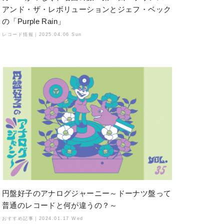
アンド・ザ・レボリューションとジェフ・ベック
の「Purple Rain」
レコード情報｜
2025.04.06 Sun
円盤好子のアナログジャーニー～ドーナツ盤って
普通のレコードと何が違うの？～
おすすめ記事｜
2024.01.17 Wed