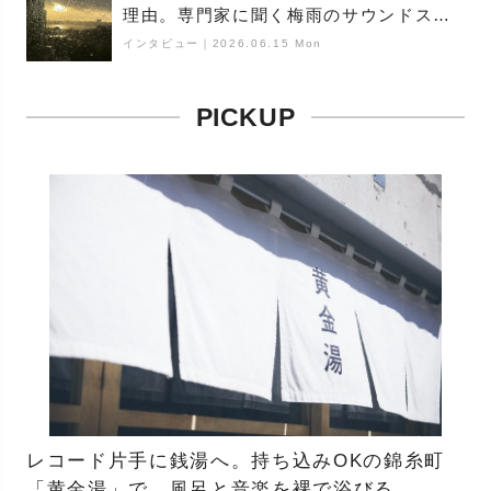
理由。専門家に聞く梅雨のサウンドス
ケープ
インタビュー
｜
2026.06.15 Mon
PICKUP
レコード片手に銭湯へ。持ち込みOKの錦糸町
「黄金湯」で、風呂と音楽を裸で浴びる