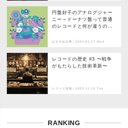
円盤好子のアナログジャー
ニー～ドーナツ盤って普通
のレコードと何が違うの？
～
おすすめ記事｜2024.01.17 Wed
レコードの歴史 #3 〜戦争
がもたらした技術革新〜
レコード情報｜2023.10.10 Tue
RANKING