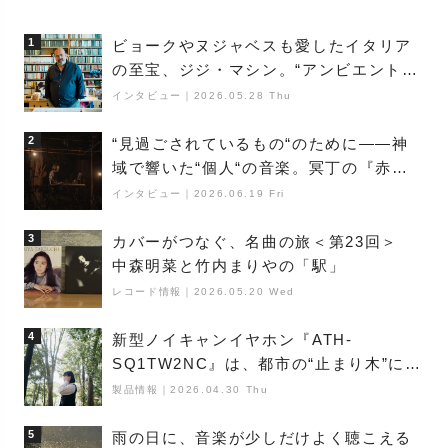
1
ビョークやヌジャベスも愛したイタリア
の至宝、ジジ・マシン。“アンビエントの
巨匠”が明かす創作の原点と、「動き」に
インタビュー
｜
2026.05.28 Thu
満ちた最新作の背景
2
“見過ごされているもの“のために――神
域で響いた“個人“の音楽。冥丁の『赤城
夜神楽』をレポート
インタビュー
｜
2026.06.19 Fri
3
カバーがつなぐ、名曲の旅＜第23回＞
中森明菜と竹内まりやの「駅」
レコード情報
｜
2026.05.20 Wed
4
新型ノイキャンイヤホン『ATH-
SQ1TW2NC』は、都市の“止まり木”にな
り得るーシンガーソングライター浮
製品情報
｜
2026.04.30 Thu
（Buoy）
5
雨の日に、音楽が少しだけよく聴こえる