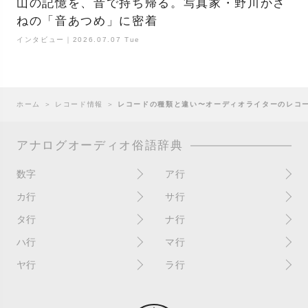
山の記憶を、音で持ち帰る。写真家・野川かさ
ねの「音あつめ」に密着
インタビュー｜2026.07.07 Tue
ホーム
＞
レコード情報
＞
レコードの種類と違い〜オーディオライターのレコ
アナログオーディオ俗語辞典
数字
ア行
10インチ
RPM(33,45)
カ行
サ行
12インチシングル
アイソレーター
書き込み
サイン
タ行
ナ行
4チャンネル
赤盤
歌詞カード
サンプラー
ターンテーブル
アセテート盤
2枚使い
ハ行
マ行
歌詞記載ジャケット
CDJ
ダイカット
頭出し
New（レコードコンディショ
ガチャ盤
ハウリング
シールド盤
マスターテンポ
ン）
ヤ行
ラ行
ダイナフレックス
EPアダプター
カットアウト
剥がれ
重量盤
マスターボリューム
New（カバーコンディショ
ダブルジャケット
汚れ
EPレコード
ライナー / ライナーノーツ
ン）
カットイン
バックスピン
シュリンク / シュリンク付き
マスタリング
チャンネル
イコライザー / EQ
ラッカー盤
角折れ / 角潰れ
パテントスリーブ
シュリンク残存
マトリックス番号