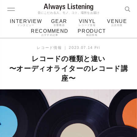
音にこだわる人、モノ、コト、場所をお届け
INTERVIEW
GEAR
VINYL
VENUE
インタビュー
音響機器
レコード情報
お店特集
RECOMMEND
PRODUCT
おすすめ記事
製品情報
レコード
プレーヤー
音質
スピーカー
レコード情報
｜
2023.07.14 Fri
ジャケット
bluetooth
アルバム
レコードの種類と違い
レコード針
〜オーディオライターのレコード講
座〜